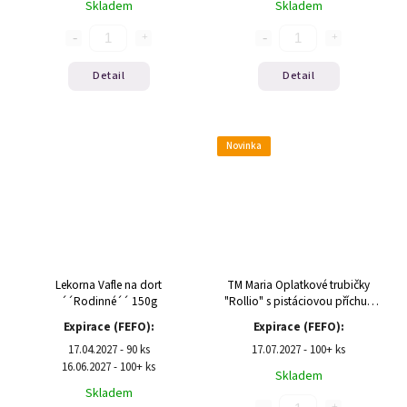
Skladem
Skladem
Detail
Detail
Novinka
Lekorna Vafle na dort
TM Maria Oplatkové trubičky
´´Rodinné´´ 150g
"Rollio" s pistáciovou příchutí
140g(1/11)
Expirace (FEFO):
Expirace (FEFO):
17.04.2027 - 90 ks
17.07.2027 - 100+ ks
16.06.2027 - 100+ ks
Skladem
Skladem