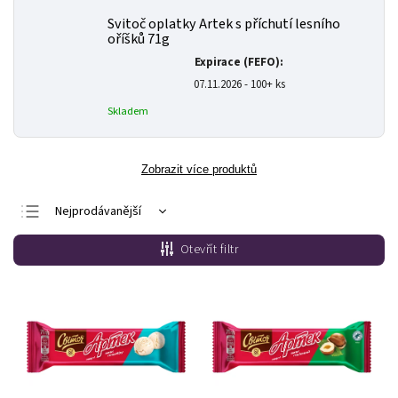
Svitoč oplatky Artek s příchutí lesního
oříšků 71g
Expirace (FEFO):
07.11.2026 - 100+ ks
Skladem
Zobrazit více produktů
Nejprodávanější
Nejlevnější
Otevřít filtr
Nejdražší
Abecedně