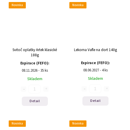
Novinka
Novinka
Svitoč oplatky Artek klasické
Lekorna Vafle na dort 140g
188g
Expirace (FEFO):
Expirace (FEFO):
08.06.2027 - 4 ks
08.11.2026 - 35 ks
Skladem
Skladem
Detail
Detail
Novinka
Novinka