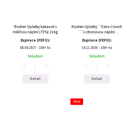
Roshen Oplatky kakaové s
Roshen Oplatky´´Extra Crunch
mléčnou náplní (75%) 216g
´´s citronovou náplní
142g(1/15)
Expirace (FEFO):
Expirace (FEFO):
08.04.2027 - 100+ ks
14.11.2026 - 100+ ks
Skladem
Skladem
Detail
Detail
Akce