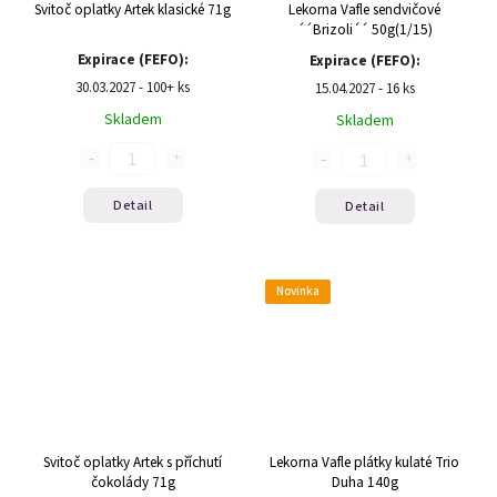
Svitoč oplatky Artek klasické 71g
Lekorna Vafle sendvičové
´´Brizoli´´ 50g(1/15)
Expirace (FEFO):
Expirace (FEFO):
30.03.2027 - 100+ ks
15.04.2027 - 16 ks
Skladem
Skladem
Detail
Detail
Novinka
Svitoč oplatky Artek s příchutí
Lekorna Vafle plátky kulaté Trio
čokolády 71g
Duha 140g