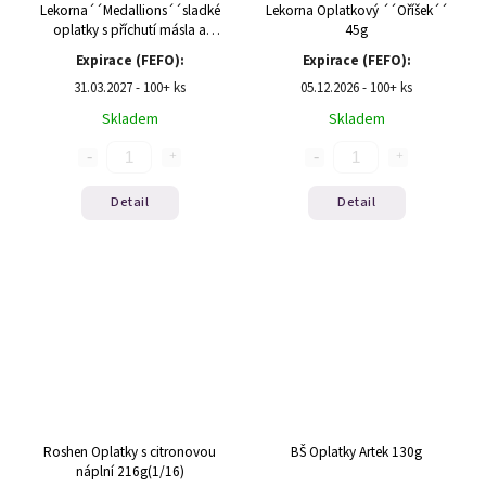
Lekorna´´Medallions´´sladké
Lekorna Oplatkový ´´Oříšek´´
oplatky s příchutí másla a
45g
vanilky 100g
Expirace (FEFO):
Expirace (FEFO):
31.03.2027 - 100+ ks
05.12.2026 - 100+ ks
Skladem
Skladem
Detail
Detail
Roshen Oplatky s citronovou
BŠ Oplatky Artek 130g
náplní 216g(1/16)