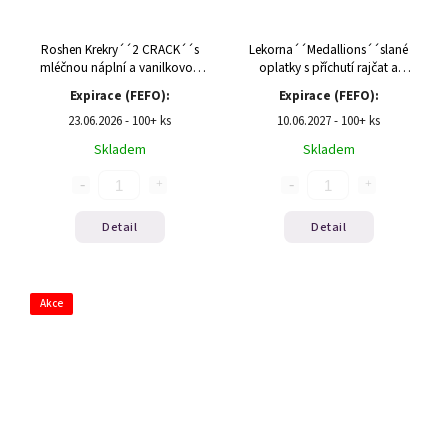
Roshen Krekry´´2 CRACK´´s
Lekorna´´Medallions´´slané
mléčnou náplní a vanilkovou
oplatky s příchutí rajčat a
příchutí 190g(1/26)
bazalky 90g
Expirace (FEFO):
Expirace (FEFO):
23.06.2026 - 100+ ks
10.06.2027 - 100+ ks
Skladem
Skladem
Detail
Detail
Akce