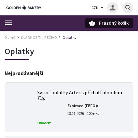
CZK
Prázdný košík
Hledat
Domů
SLADKOSTI , PEČIVO
Oplatky
/
/
Oplatky
Nejprodávanější
Svitoč oplatky Artek s příchutí plombiru
71g
Expirace (FEFO):
13.11.2026 - 100+ ks
Skladem