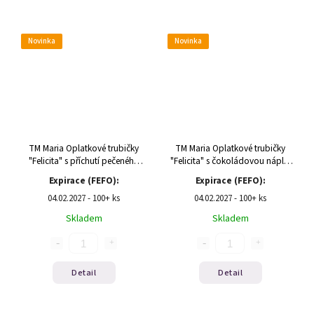
Novinka
Novinka
TM Maria Oplatkové trubičky
TM Maria Oplatkové trubičky
"Felicita" s příchutí pečeného
"Felicita" s čokoládovou náplní
mléka 150g
150g
Expirace (FEFO):
Expirace (FEFO):
04.02.2027 - 100+ ks
04.02.2027 - 100+ ks
Skladem
Skladem
Detail
Detail