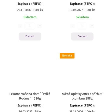
Expirace (FEFO):
Expirace (FEFO):
20.11.2026 - 100+ ks
10.06.2027 - 100+ ks
Skladem
Skladem
Detail
Detail
Novinka
Lekorna Vafle na dort ´´Velká
Svitoč oplatky Artek s příchutí
Rodina´´ 280g
plombiru 188g
Expirace (FEFO):
Expirace (FEFO):
16.02.2027 - 58 ks
21.11.2026 - 100+ ks