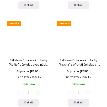
Detail
Detail
Novinka
Novinka
TM Maria Oplatkové trubičky
TM Maria Oplatkové trubičky
"Rollio" s čokoládovou náplní
"Felicita" s příchutí čokolády a
140g(1/11)
mléka 150g
Expirace (FEFO):
Expirace (FEFO):
17.07.2027 - 100+ ks
04.02.2027 - 100+ ks
Skladem
Skladem
Detail
Detail