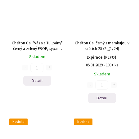
Chelton Čaj "Váza s Tulipány"
Chelton Čaj černý s marakujou v
černý a zelený FBOP, sypaný
sačcích 25x2g(1/24)
100g(1/12)
Skladem
Expirace (FEFO):
05.01.2029 - 100+ ks
Skladem
Detail
Detail
Novinka
Novinka