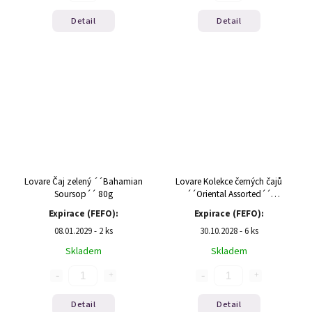
Detail
Detail
Lovare Čaj zelený ´´Bahamian
Lovare Kolekce černých čajů
Soursop´´ 80g
´´Oriental Assorted´´
64g(4x8x2g)
Expirace (FEFO):
Expirace (FEFO):
08.01.2029 - 2 ks
30.10.2028 - 6 ks
Skladem
Skladem
Detail
Detail