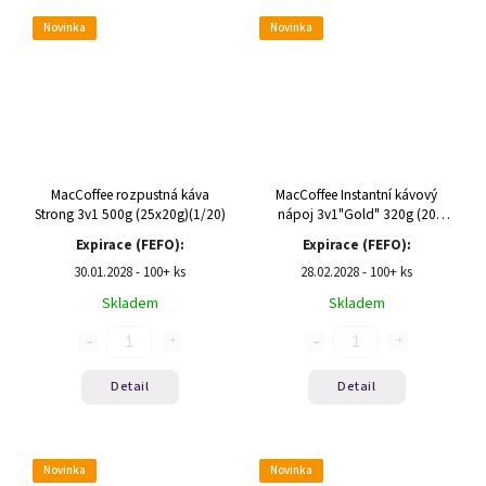
Novinka
Novinka
MacCoffee rozpustná káva
MacCoffee Instantní kávový
Strong 3v1 500g (25x20g)(1/20)
nápoj 3v1"Gold" 320g (20
x16g)
Expirace (FEFO):
Expirace (FEFO):
30.01.2028 - 100+ ks
28.02.2028 - 100+ ks
Skladem
Skladem
Detail
Detail
Novinka
Novinka