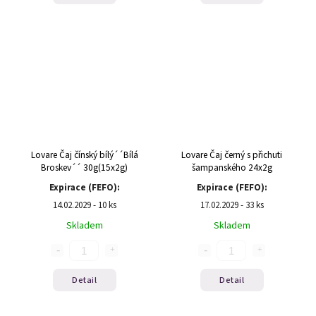
Lovare Čaj čínský bílý´´Bílá
Lovare Čaj černý s přichuti
Broskev´´ 30g(15x2g)
šampanského 24x2g
Expirace (FEFO):
Expirace (FEFO):
14.02.2029 - 10 ks
17.02.2029 - 33 ks
Skladem
Skladem
Detail
Detail