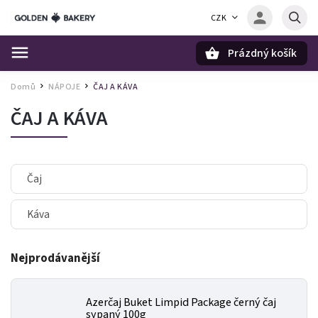
CZK
Prázdný košík
Hledat
Domů
NÁPOJE
ČAJ A KÁVA
/
/
ČAJ A KÁVA
Čaj
Káva
Nejprodávanější
Azerčaj Buket Limpid Package černý čaj
sypaný 100g