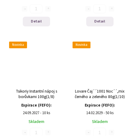
Detail
Detail
Novinka
Novinka
Tsikoriy Instantní nápoj s
Lovare Čaj´´1001 Noc´´,mix
borůvkami 100g(1/8)
černého a zeleného 80g(1/10)
Expirace (FEFO):
Expirace (FEFO):
24.09.2027 - 10 ks
14.02.2029 - 50 ks
Skladem
Skladem