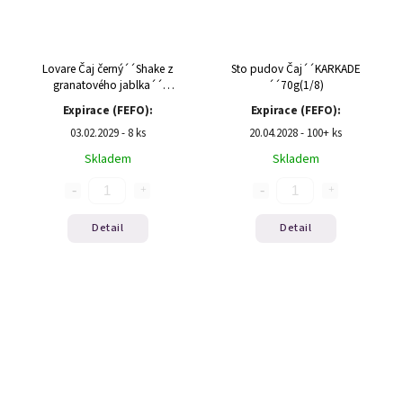
Lovare Čaj černý´´Shake z
Sto pudov Čaj´´KARKADE
granatového jablka´´
´´70g(1/8)
30g(15x2g)
Expirace (FEFO):
Expirace (FEFO):
03.02.2029 - 8 ks
20.04.2028 - 100+ ks
Skladem
Skladem
Detail
Detail