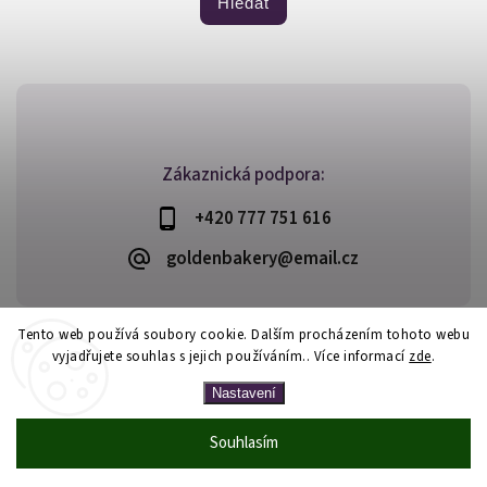
Hledat
Zákaznická podpora:
+420 777 751 616
goldenbakery@email.cz
Tento web používá soubory cookie. Dalším procházením tohoto webu
vyjadřujete souhlas s jejich používáním.. Více informací
zde
.
Copyright 2026
Golden Bakery
. Všechna práva vyhrazena.
Vytvořil
Shoptet
| Design
Shoptak.cz
Nastavení
Souhlasím