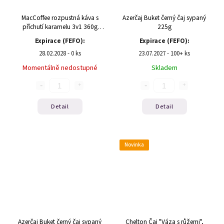
MacCoffee rozpustná káva s
Azerčaj Buket černý čaj sypaný
příchutí karamelu 3v1 360g
225g
(20x18g)
Expirace (FEFO):
Expirace (FEFO):
28.02.2028 - 0 ks
23.07.2027 - 100+ ks
Momentálně nedostupné
Skladem
Detail
Detail
Novinka
Azerčaj Buket černý čaj sypaný
Chelton Čaj "Váza s růžemi",