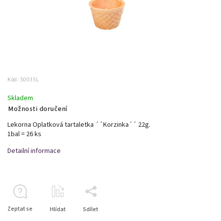
Kód:
50035L
Skladem
Možnosti doručení
Lekorna Oplatková tartaletka ´´Korzinka´´ 22g.
1bal = 26 ks
Detailní informace
Zeptat se
Hlídat
Sdílet