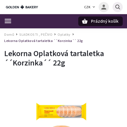
CZK
Prázdný košík
Hledat
Domů
SLADKOSTI , PEČIVO
Oplatky
/
/
/
Lekorna Oplatková tartaletka ´´Korzinka´´ 22g
Lekorna Oplatková tartaletka
´´Korzinka´´ 22g