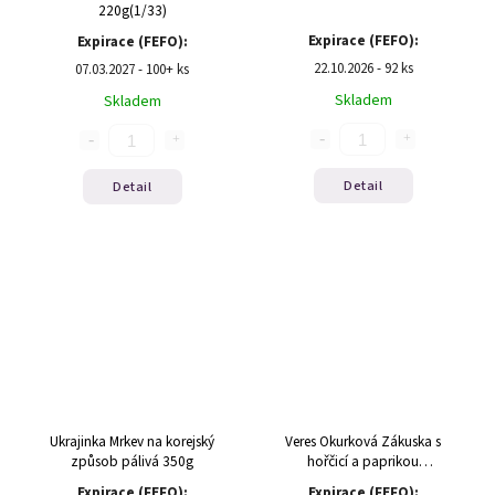
220g(1/33)
Expirace (FEFO):
Expirace (FEFO):
22.10.2026 - 92 ks
07.03.2027 - 100+ ks
Skladem
Skladem
Detail
Detail
Ukrajinka Mrkev na korejský
Veres Okurková Zákuska s
způsob pálivá 350g
hořčicí a paprikou
300g(1/12kus)
Expirace (FEFO):
Expirace (FEFO):