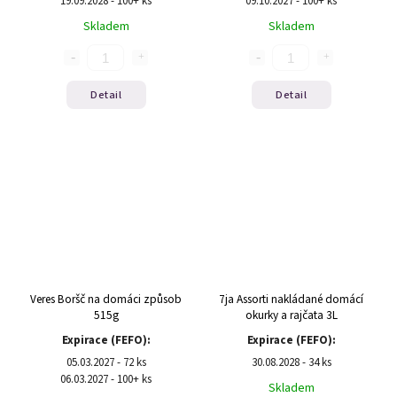
19.09.2028 - 100+ ks
09.10.2027 - 100+ ks
Skladem
Skladem
Detail
Detail
Veres Boršč na domáci způsob
7ja Assorti nakládané domácí
515g
okurky a rajčata 3L
Expirace (FEFO):
Expirace (FEFO):
05.03.2027 - 72 ks
30.08.2028 - 34 ks
06.03.2027 - 100+ ks
Skladem