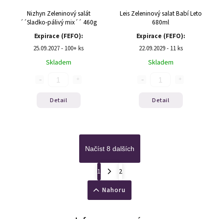
Nizhyn Zeleninový salát
Leis Zeleninový salat Babí Leto
´´Sladko-pálivý mix´´ 460g
680ml
Expirace (FEFO):
Expirace (FEFO):
25.09.2027 - 100+ ks
22.09.2029 - 11 ks
Skladem
Skladem
Detail
Detail
Načíst 8 dalších
1
2
Nahoru