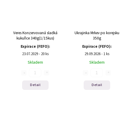
Veres Konzervovaná sladká
Ukrajinka Mrkev po korejsku
kukuřice 340g(1/15kus)
350g
Expirace (FEFO):
Expirace (FEFO):
23.07.2029 - 20 ks
29.09.2026 - 1 ks
Skladem
Skladem
Detail
Detail