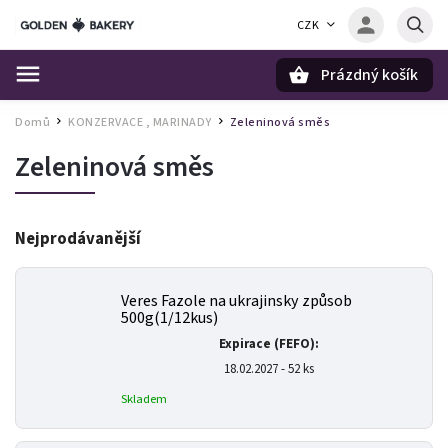
CZK
Prázdný košík
Hledat
Domů
KONZERVACE , MARINADY
Zeleninová směs
/
/
Zeleninová směs
Nejprodávanější
Veres Fazole na ukrajinsky způsob
500g(1/12kus)
Expirace (FEFO):
18.02.2027 - 52 ks
Skladem