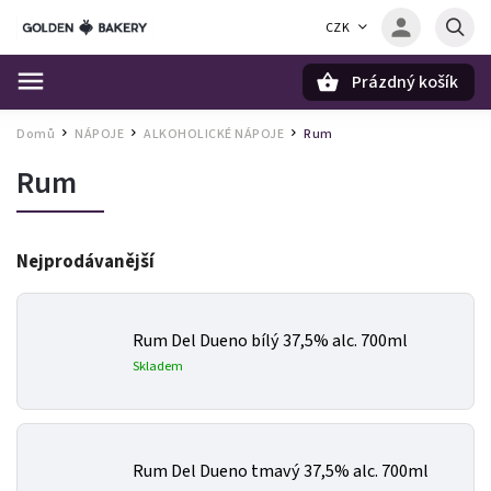
CZK
Prázdný košík
Hledat
Domů
NÁPOJE
ALKOHOLICKÉ NÁPOJE
Rum
/
/
/
Rum
Nejprodávanější
Rum Del Dueno bílý 37,5% alc. 700ml
Skladem
Rum Del Dueno tmavý 37,5% alc. 700ml