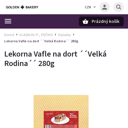
CZK
Prázdný košík
Hledat
Domů
SLADKOSTI , PEČIVO
Oplatky
/
/
/
Lekorna Vafle na dort ´´Velká Rodina´´ 280g
Lekorna Vafle na dort ´´Velká
Rodina´´ 280g