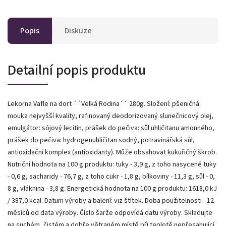
Popis
Diskuze
Detailní popis produktu
Lekorna Vafle na dort ´´Velká Rodina´´ 280g. Složení: pšeničná
mouka nejvyšší kvality, rafinovaný deodorizovaný slunečnicový olej,
emulgátor: sójový lecitin, prášek do pečiva: sůl uhličitanu amonného,
prášek do pečiva: hydrogenuhličitan sodný, potravinářská sůl,
antioxidační komplex (antioxidanty). Může obsahovat kukuřičný škrob.
Nutriční hodnota na 100 g produktu: tuky - 3,9 g, z toho nasycené tuky
- 0,6 g, sacharidy - 76,7 g, z toho cukr - 1,8 g, bílkoviny - 11,3 g, sůl - 0,
8 g, vláknina - 3,8 g. Energetická hodnota na 100 g produktu: 1618,0 kJ
/ 387,0 kcal. Datum výroby a balení: viz štítek. Doba použitelnosti - 12
měsíců od data výroby. Číslo šarže odpovídá datu výroby. Skladujte
na suchém, čistém a dobře větraném místě při teplotě nepřesahující