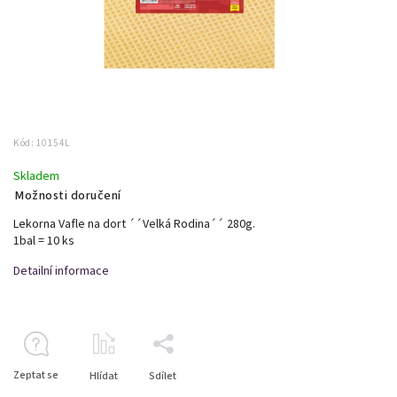
Kód:
10154L
Skladem
Možnosti doručení
Lekorna Vafle na dort ´´Velká Rodina´´ 280g.
1bal = 10 ks
Detailní informace
Zeptat se
Hlídat
Sdílet