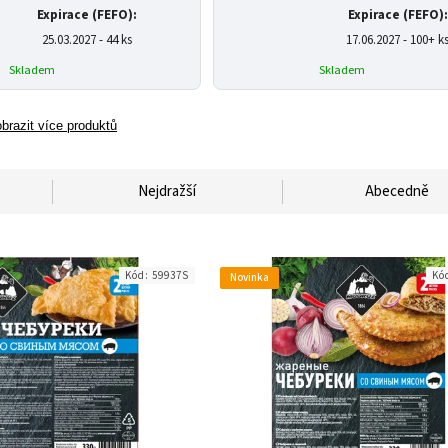
Expirace (FEFO):
Expirace (FEFO):
25.03.2027 - 44 ks
17.06.2027 - 100+ k
Skladem
Skladem
brazit více produktů
Nejdražší
Abecedně
Kód:
59937S
Kó
Novinka