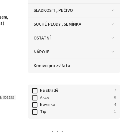
SLADKOSTI , PEČIVO
sem,
s)
SUCHÉ PLODY , SEMÍNKA
OSTATNÍ
NÁPOJE
Krmivo pro zvířata
Na skladě
7
Akce
0
d:
50525S
Novinka
4
Tip
1