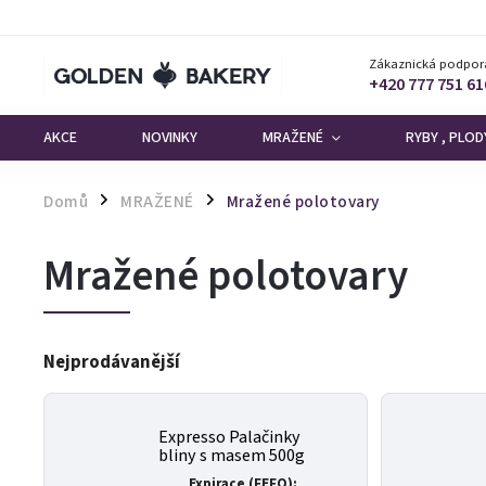
Zákaznická podpor
+420 777 751 61
AKCE
NOVINKY
MRAŽENÉ
RYBY , PLO
Domů
MRAŽENÉ
Mražené polotovary
/
/
Mražené polotovary
Nejprodávanější
Expresso Palačinky
bliny s masem 500g
Expirace (FEFO):