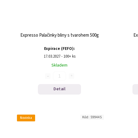
Expresso Palačinky bliny s tvarohem 500g
Ex
Expirace (FEFO):
17.03.2027 - 100+ ks
Skladem
Detail
Kód:
59944S
Novinka