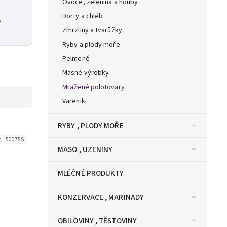
Ovoce, zelenina a houby
Dorty a chléb
s
Zmrzliny a tvarůžky
Ryby a plody moře
Pelmeně
Masné výrobky
Mražené polotovary
Vareniki
RYBY , PLODY MOŘE
d:
50075S
MASO , UZENINY
MLÉČNÉ PRODUKTY
KONZERVACE , MARINADY
OBILOVINY , TĚSTOVINY