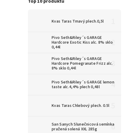
Top 10 produktů
Kvas Taras Tmavý plech.0,5l
Pivo Seth&Riley´s GARAGE
Hardcore Exotic Kiss alc. 8% sklo
0,44l
Pivo Seth&Riley´s GARAGE
Hardcore Pomegranate Frizz alc.
8% sklo 0,44l
Pivo Seth&Riley´s GARAGE lemon
taste alc.4,4% plech 0,48l
Kvas Taras Chlebový plech. 0.5l
San Sanych Slunečnicová semínka
pražená solená XXL 285g