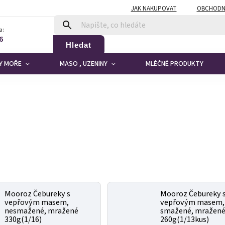
JAK NAKUPOVAT
OBCHODN
a:
6
Hledat
DY MOŘE
MASO , UZENINY
MLÉČNÉ PRODUKTY
Mooroz Čebureky s
Mooroz Čebureky 
vepřovým masem,
vepřovým masem,
nesmažené, mražené
smažené, mražen
330g(1/16)
260g(1/13kus)