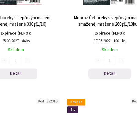
bureky s vepřovým masem,
Mooroz Čebureky s vepřovým ma
ené, mražené 330g(1/16)
smažené, mražené 260g(1/13ku
Expirace (FEFO):
Expirace (FEFO):
25.03.2027 - 44 ks
17.06.2027 - 100+ ks
Skladem
Skladem
Detail
Detail
Kód:
15231S
Kó
Novinka
Tip