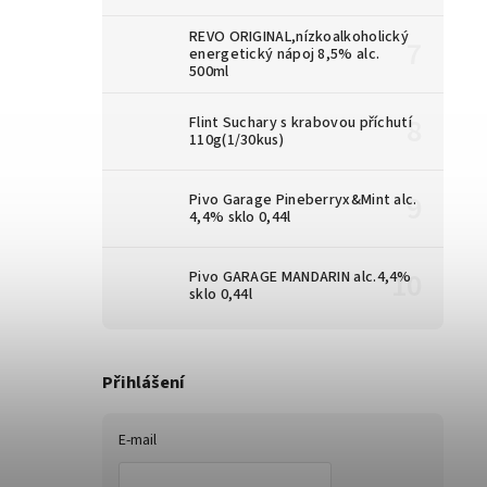
REVO ORIGINAL,nízkoalkoholický
energetický nápoj 8,5% alc.
500ml
Flint Suchary s krabovou příchutí
110g(1/30kus)
Pivo Garage Pineberryx&Mint alc.
4,4% sklo 0,44l
Pivo GARAGE MANDARIN alc.4,4%
sklo 0,44l
Přihlášení
E-mail