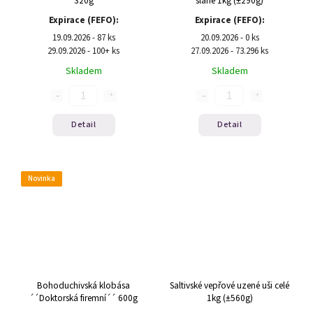
320g
slané 1kg (±290g)
Expirace (FEFO):
Expirace (FEFO):
19.09.2026 - 87 ks
20.09.2026 - 0 ks
29.09.2026 - 100+ ks
27.09.2026 - 73.296 ks
Skladem
Skladem
Detail
Detail
Novinka
Bohoduchivská klobása
Saltivské vepřové uzené uši celé
´´Doktorská firemní´´ 600g
1kg (±560g)