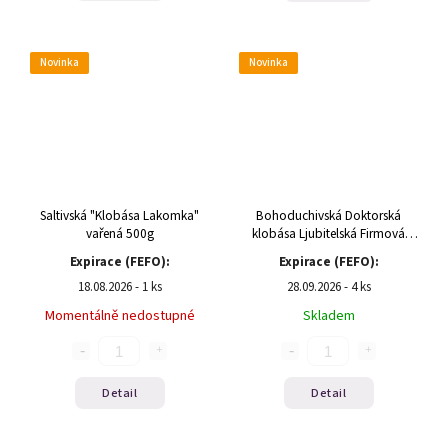
Novinka
Novinka
Saltivská "Klobása Lakomka"
Bohoduchivská Doktorská
vařená 500g
klobása Ljubitelská Firmová
600g(1/9)
Expirace (FEFO):
Expirace (FEFO):
18.08.2026 - 1 ks
28.09.2026 - 4 ks
Momentálně nedostupné
Skladem
Detail
Detail