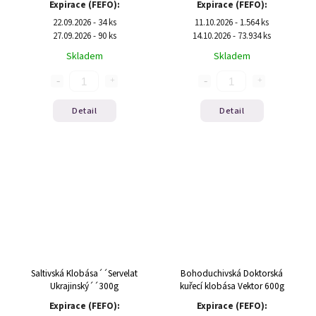
Expirace (FEFO):
Expirace (FEFO):
22.09.2026 - 34 ks
11.10.2026 - 1.564 ks
27.09.2026 - 90 ks
14.10.2026 - 73.934 ks
Skladem
Skladem
Detail
Detail
Saltivská Klobása´´Servelat
Bohoduchivská Doktorská
Ukrajinský´´300g
kuřecí klobása Vektor 600g
Expirace (FEFO):
Expirace (FEFO):