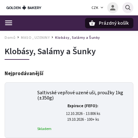
CZK
Prázdný košík
Hledat
Domů
MASO , UZENINY
Klobásy, Salámy a Šunky
/
/
Klobásy, Salámy a Šunky
Nejprodávanější
Saltivské vepřové uzené uši, proužky 1kg
(±350g)
Expirace (FEFO):
12.10.2026 - 13.806 ks
19.10.2026 - 100+ ks
Skladem