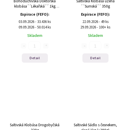
Bohoduchivská Doktorská
Saltivská Klobása uzená
klobása´´Lékařská´´ 1kg
´´Sumská´´ 350g
(±450kg)
Expirace (FEFO):
Expirace (FEFO):
03.09.2026 - 33.436 ks
22.09.2026 - 49 ks
09.09.2026 - 50.014 ks
29.09.2026 - 100+ ks
Skladem
Skladem
Detail
Detail
Saltivská Klobása Drogobyčská
Saltivské Sádlo s česnekem,