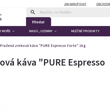
JAK NAKUPOVAT
OBCHODN
a:
6
Hledat
DY MOŘE
MASO , UZENINY
MLÉČNÉ PRODUKTY
Pražená zrnková káva "PURE Espresso Forte" 1kg
ková káva "PURE Espresso