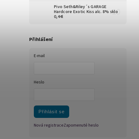
Pivo Seth&Riley´s GARAGE
Hardcore Exotic Kiss alc. 8% sklo
0,44l
Přihlášení
E-mail
Heslo
Přihlásit se
Nová registrace
Zapomenuté heslo