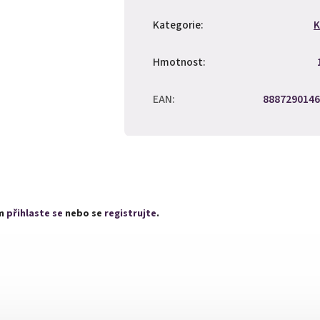
Kategorie
:
K
Hmotnost
:
EAN
:
8887290146
ím
přihlaste se
nebo se
registrujte
.