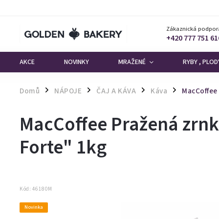
Zákaznická podpor
+420 777 751 61
AKCE
NOVINKY
MRAŽENÉ
RYBY , PLO
Domů
NÁPOJE
ČAJ A KÁVA
Káva
MacCoffee 
/
/
/
/
MacCoffee Pražená zrn
Forte" 1kg
Kód:
46180M
Novinka