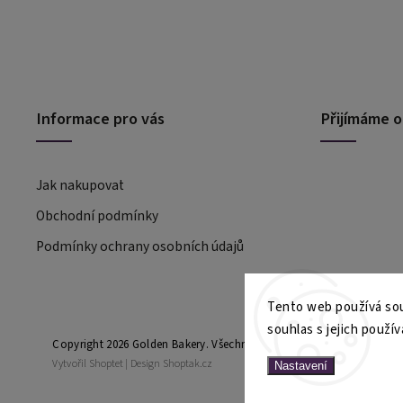
Informace pro vás
Přijímáme o
Jak nakupovat
Obchodní podmínky
Podmínky ochrany osobních údajů
Tento web používá sou
souhlas s jejich použív
Copyright 2026
Golden Bakery
. Všechna práva vyhrazena.
Vytvořil
Shoptet
| Design
Shoptak.cz
Nastavení