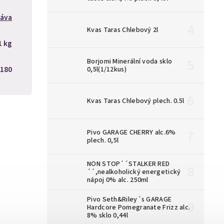
áva
Kvas Taras Chlebový 2l
1 kg
Borjomi Minerální voda sklo
180
0,5l(1/12kus)
Kvas Taras Chlebový plech. 0.5l
Pivo GARAGE CHERRY alc.6%
plech. 0,5l
NON STOP´´STALKER RED
´´,nealkoholický energetický
nápoj 0% alc. 250ml
Pivo Seth&Riley´s GARAGE
Hardcore Pomegranate Frizz alc.
8% sklo 0,44l