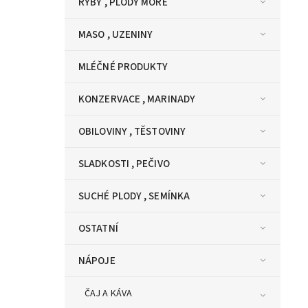
RYBY , PLODY MOŘE
MASO , UZENINY
MLÉČNÉ PRODUKTY
KONZERVACE , MARINADY
OBILOVINY , TĚSTOVINY
SLADKOSTI , PEČIVO
SUCHÉ PLODY , SEMÍNKA
OSTATNÍ
NÁPOJE
ČAJ A KÁVA