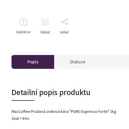
Zeptat se
Hlídat
Sdílet
Popis
Diskuze
Detailní popis produktu
MacCoffee Pražená zrnková káva "PURE Espresso Forte" 1kg
1bal = 6 ks