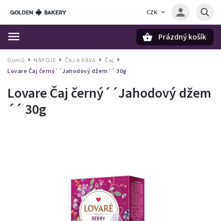
CZK
Prázdný košík
Hledat
Domů
NÁPOJE
ČAJ A KÁVA
Čaj
/
/
/
/
Lovare Čaj černý´´Jahodový džem´´ 30g
Lovare Čaj černý´´Jahodový džem
´´ 30g