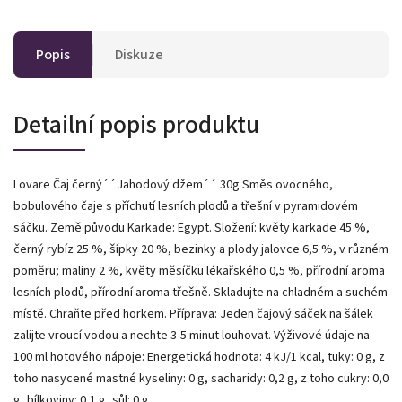
Popis
Diskuze
Detailní popis produktu
Lovare Čaj černý´´Jahodový džem´´ 30g Směs ovocného,
bobulového čaje s příchutí lesních plodů a třešní v pyramidovém
sáčku. Země původu Karkade: Egypt. Složení: květy karkade 45 %,
černý rybíz 25 %, šípky 20 %, bezinky a plody jalovce 6,5 %, v různém
poměru; maliny 2 %, květy měsíčku lékařského 0,5 %, přírodní aroma
lesních plodů, přírodní aroma třešně. Skladujte na chladném a suchém
místě. Chraňte před horkem. Příprava: Jeden čajový sáček na šálek
zalijte vroucí vodou a nechte 3-5 minut louhovat. Výživové údaje na
100 ml hotového nápoje: Energetická hodnota: 4 kJ/1 kcal, tuky: 0 g, z
toho nasycené mastné kyseliny: 0 g, sacharidy: 0,2 g, z toho cukry: 0,0
g, bílkoviny: 0,1 g, sůl: 0 g