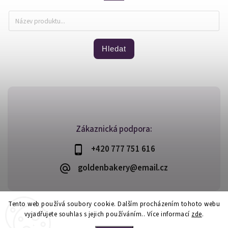
Hledat
Zákaznická podpora:
+420 777 751 616
goldenbakery@email.cz
Tento web používá soubory cookie. Dalším procházením tohoto webu
vyjadřujete souhlas s jejich používáním.. Více informací
zde
.
Copyright 2026
Golden Bakery
. Všechna práva vyhrazena.
Vytvořil
Shoptet
| Design
Shoptak.cz