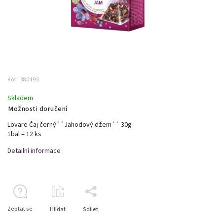
Kód:
38049S
Skladem
Možnosti doručení
Lovare Čaj černý´´Jahodový džem´´ 30g
1bal = 12 ks
Detailní informace
Zeptat se
Hlídat
Sdílet