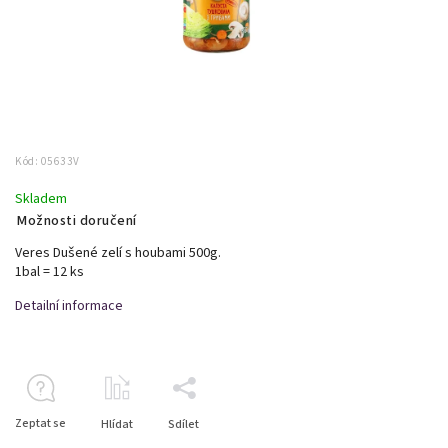
Kód:
05633V
Skladem
Možnosti doručení
Veres Dušené zelí s houbami 500g.
1bal = 12 ks
Detailní informace
Zeptat se
Hlídat
Sdílet