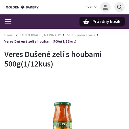
CZK
Prázdný košík
Hledat
Domů
KONZERVACE , MARINADY
Zeleninová směs
/
/
/
Veres Dušené zelí s houbami 500g(1/12kus)
Veres Dušené zelí s houbami
500g(1/12kus)