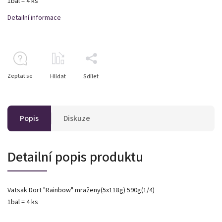
1bal = 4 ks
Detailní informace
Zeptat se
Hlídat
Sdílet
Popis
Diskuze
Detailní popis produktu
Vatsak Dort "Rainbow" mraženy(5x118g) 590g(1/4)
1bal = 4 ks