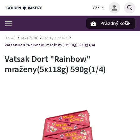
CZK
Prázdný košík
Hledat
Domů
MRAŽENÉ
Dorty a chléb
/
/
/
Vatsak Dort "Rainbow" mraženy(5x118g) 590g(1/4)
Vatsak Dort "Rainbow"
mraženy(5x118g) 590g(1/4)