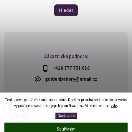
Hledat
Zákaznická podpora:
+420 777 751 616
goldenbakery@email.cz
Tento web používá soubory cookie. Dalším procházením tohoto webu
vyjadřujete souhlas s jejich používáním.. Více informací
zde
.
Copyright 2026
Golden Bakery
. Všechna práva vyhrazena.
Vytvořil
Shoptet
| Design
Shoptak.cz
Nastavení
Souhlasím