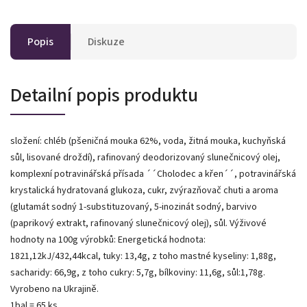
Popis
Diskuze
Detailní popis produktu
složení: chléb (pšeničná mouka 62%, voda, žitná mouka, kuchyňská
sůl, lisované droždí), rafinovaný deodorizovaný slunečnicový olej,
komplexní potravinářská přísada ´´Cholodec a křen´´, potravinářská
krystalická hydratovaná glukoza, cukr, zvýrazňovač chuti a aroma
(glutamát sodný 1-substituzovaný, 5-inozinát sodný, barvivo
(paprikový extrakt, rafinovaný slunečnicový olej), sůl. Výživové
hodnoty na 100g výrobků: Energetická hodnota:
1821,12kJ/432,44kcal, tuky: 13,4g, z toho mastné kyseliny: 1,88g,
sacharidy: 66,9g, z toho cukry: 5,7g, bílkoviny: 11,6g, sůl:1,78g.
Vyrobeno na Ukrajině.
1bal = 65 ks