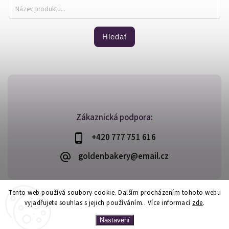
Hledat
Zákaznická podpora:
+420 777 751 616
goldenbakery@email.cz
Tento web používá soubory cookie. Dalším procházením tohoto webu
vyjadřujete souhlas s jejich používáním.. Více informací
zde
.
Copyright 2026
Golden Bakery
. Všechna práva vyhrazena.
Vytvořil
Shoptet
| Design
Shoptak.cz
Nastavení