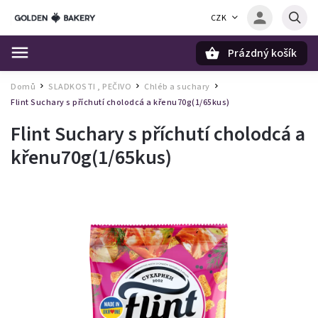
CZK
Prázdný košík
Hledat
Domů
SLADKOSTI , PEČIVO
Chléb a suchary
/
/
/
Flint Suchary s příchutí cholodcá a křenu70g(1/65kus)
Flint Suchary s příchutí cholodcá a
křenu70g(1/65kus)