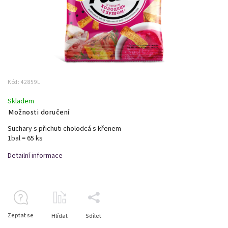
Kód:
42859L
Skladem
Možnosti doručení
Suchary s přichuti cholodcá s křenem
1bal = 65 ks
Detailní informace
Zeptat se
Hlídat
Sdílet