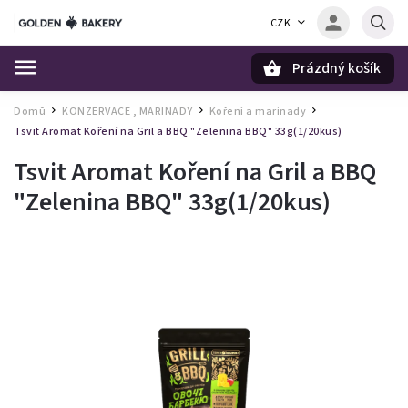
CZK
Prázdný košík
Hledat
Domů
KONZERVACE , MARINADY
Koření a marinady
/
/
/
Tsvit Aromat Koření na Gril a BBQ "Zelenina BBQ" 33g(1/20kus)
Tsvit Aromat Koření na Gril a BBQ
"Zelenina BBQ" 33g(1/20kus)