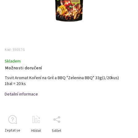
Kód:
55057G
Skladem
Možnosti doručení
Tsvit Aromat Koření na Gril a BBQ "Zelenina BBQ" 33g(1/20kus)
1bal = 20 ks
Detailní informace
Zeptat se
Hlídat
Sdílet