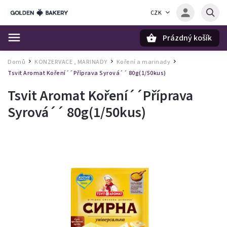
CZK
Prázdný košík
Hledat
Domů
KONZERVACE , MARINADY
Koření a marinady
/
/
/
Tsvit Aromat Koření´´Příprava Syrová´´ 80g(1/50kus)
Tsvit Aromat Koření´´Příprava
Syrová´´ 80g(1/50kus)