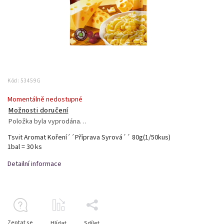
Kód:
53459G
Momentálně nedostupné
Možnosti doručení
Položka byla vyprodána…
Tsvit Aromat Koření´´Příprava Syrová´´ 80g(1/50kus)
1bal = 30 ks
Detailní informace
Zeptat se
Hlídat
Sdílet