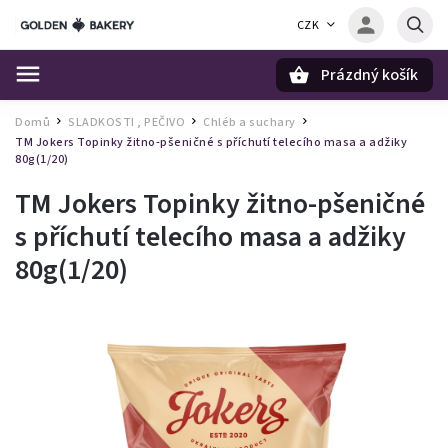
CZK
Prázdný košík
Hledat
Domů
SLADKOSTI , PEČIVO
Chléb a suchary
/
/
/
TM Jokers Topinky žitno-pšeničné s příchutí telecího masa a adžiky
80g(1/20)
TM Jokers Topinky žitno-pšeničné
s příchutí telecího masa a adžiky
80g(1/20)