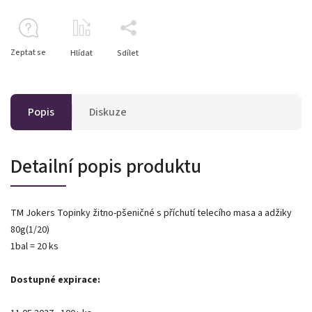
Zeptat se
Hlídat
Sdílet
Popis
Diskuze
Detailní popis produktu
TM Jokers Topinky žitno-pšeničné s příchutí telecího masa a adžiky
80g(1/20)
1bal = 20 ks
Dostupné expirace: