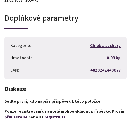
11.05.2027 - 100+ ks
Doplňkové parametry
Kategorie
:
Chléb a suchary
Hmotnost
:
0.08 kg
EAN
:
4820242440077
Diskuze
Buďte první, kdo napíše příspěvek k této položce.
Pouze registrovaní uživatelé mohou vkládat příspěvky. Prosím
přihlaste se
nebo se
registrujte
.