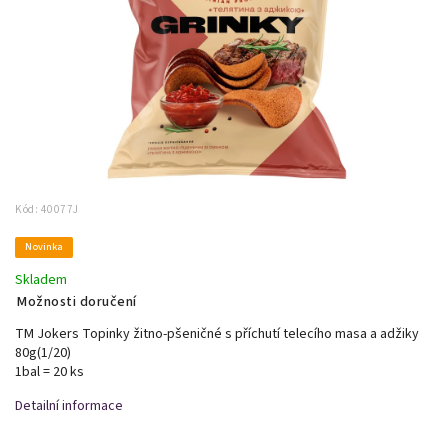
Kód:
40077J
Novinka
Skladem
Možnosti doručení
TM Jokers Topinky žitno-pšeničné s příchutí telecího masa a adžiky
80g(1/20)
1bal = 20 ks
Detailní informace