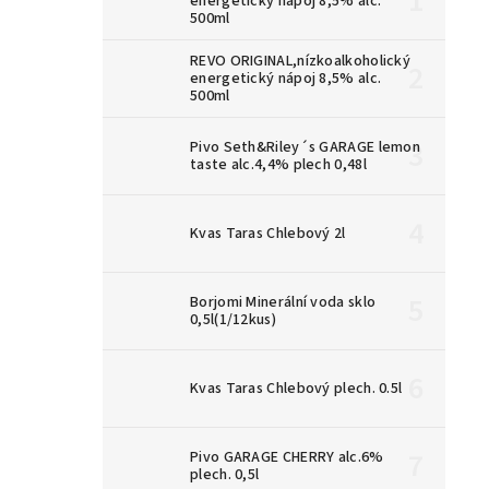
energetický nápoj 8,5% alc.
500ml
REVO ORIGINAL,nízkoalkoholický
energetický nápoj 8,5% alc.
500ml
Pivo Seth&Riley´s GARAGE lemon
taste alc.4,4% plech 0,48l
Kvas Taras Chlebový 2l
Borjomi Minerální voda sklo
0,5l(1/12kus)
Kvas Taras Chlebový plech. 0.5l
Pivo GARAGE CHERRY alc.6%
plech. 0,5l