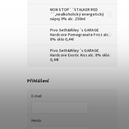
NON STOP´´STALKER RED
´´,nealkoholický energetický
nápoj 0% alc. 250ml
Pivo Seth&Riley´s GARAGE
Hardcore Pomegranate Frizz alc.
8% sklo 0,44l
Pivo Seth&Riley´s GARAGE
Hardcore Exotic Kiss alc. 8% sklo
0,44l
Přihlášení
E-mail
Heslo