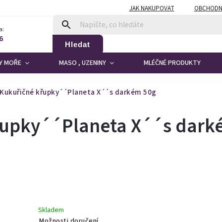
JAK NAKUPOVAT
OBCHODN
a:
6
Hledat
DY MOŘE
MASO , UZENINY
MLÉČNÉ PRODUKTY
 Kukuřičné křupky´´Planeta X´´s darkém 50g
křupky´´Planeta X´´s dar
Skladem
Možnosti doručení