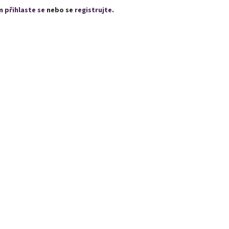
ím
přihlaste se
nebo se
registrujte
.