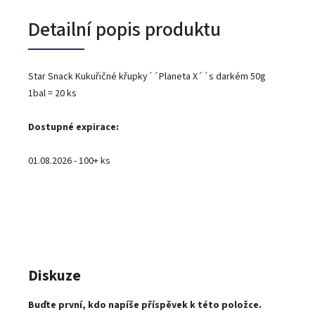
Detailní popis produktu
Star Snack Kukuřičné křupky´´Planeta X´´s darkém 50g
1bal = 20 ks
Dostupné expirace:
01.08.2026 - 100+ ks
Diskuze
Buďte první, kdo napíše příspěvek k této položce.