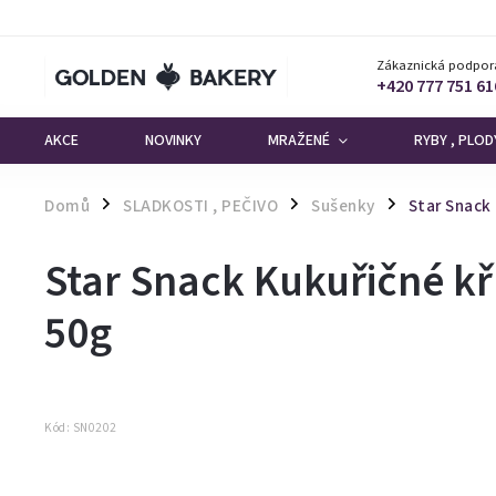
Zákaznická podpor
+420 777 751 61
AKCE
NOVINKY
MRAŽENÉ
RYBY , PLO
Domů
SLADKOSTI , PEČIVO
Sušenky
Star Snack
/
/
/
Star Snack Kukuřičné 
50g
Kód:
SN0202