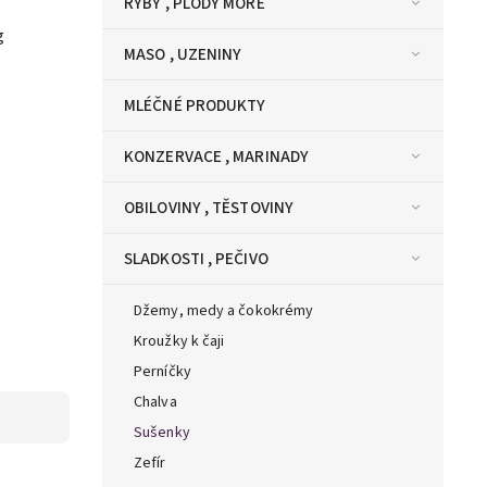
RYBY , PLODY MOŘE
g
MASO , UZENINY
MLÉČNÉ PRODUKTY
KONZERVACE , MARINADY
OBILOVINY , TĚSTOVINY
SLADKOSTI , PEČIVO
Džemy, medy a čokokrémy
Kroužky k čaji
Perníčky
Chalva
Sušenky
Zefír