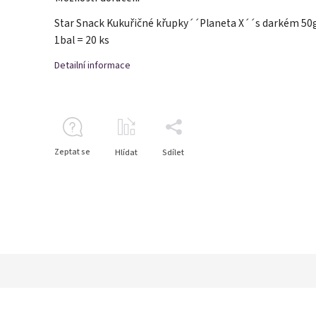
Star Snack Kukuřičné křupky´´Planeta X´´s darkém 50
1bal = 20 ks
Detailní informace
Zeptat se
Hlídat
Sdílet