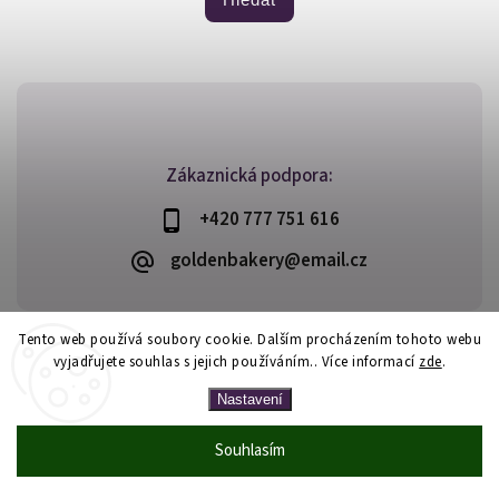
Zákaznická podpora:
+420 777 751 616
goldenbakery@email.cz
Tento web používá soubory cookie. Dalším procházením tohoto webu
vyjadřujete souhlas s jejich používáním.. Více informací
zde
.
Copyright 2026
Golden Bakery
. Všechna práva vyhrazena.
Vytvořil
Shoptet
| Design
Shoptak.cz
Nastavení
Souhlasím