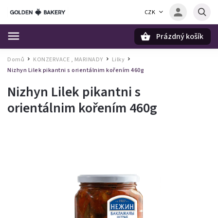
CZK
Prázdný košík
Hledat
Domů
KONZERVACE , MARINADY
Lilky
/
/
/
Nizhyn Lilek pikantni s orientálnim kořením 460g
Nizhyn Lilek pikantni s
orientálnim kořením 460g