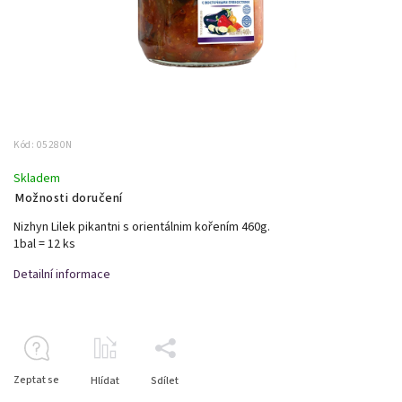
Kód:
05280N
Skladem
Možnosti doručení
Nizhyn Lilek pikantni s orientálnim kořením 460g.
1bal = 12 ks
Detailní informace
Zeptat se
Hlídat
Sdílet