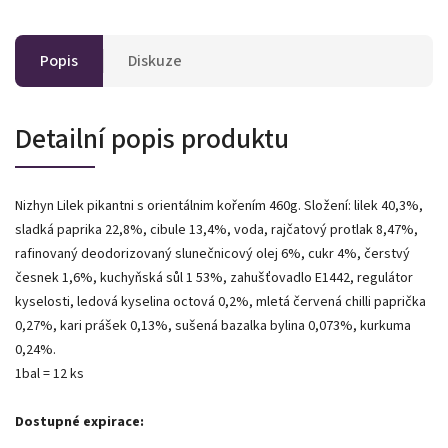
Popis
Diskuze
Detailní popis produktu
Nizhyn Lilek pikantni s orientálnim kořením 460g. Složení: lilek 40,3%,
sladká paprika 22,8%, cibule 13,4%, voda, rajčatový protlak 8,47%,
rafinovaný deodorizovaný slunečnicový olej 6%, cukr 4%, čerstvý
česnek 1,6%, kuchyňská sůl 1 53%, zahušťovadlo E1442, regulátor
kyselosti, ledová kyselina octová 0,2%, mletá červená chilli paprička
0,27%, kari prášek 0,13%, sušená bazalka bylina 0,073%, kurkuma
0,24%.
1bal = 12 ks
Dostupné expirace: