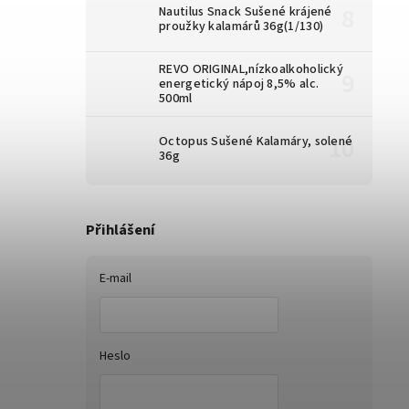
Nautilus Snack Sušené krájené
proužky kalamárů 36g(1/130)
REVO ORIGINAL,nízkoalkoholický
energetický nápoj 8,5% alc.
500ml
Octopus Sušené Kalamáry, solené
36g
Přihlášení
E-mail
Heslo