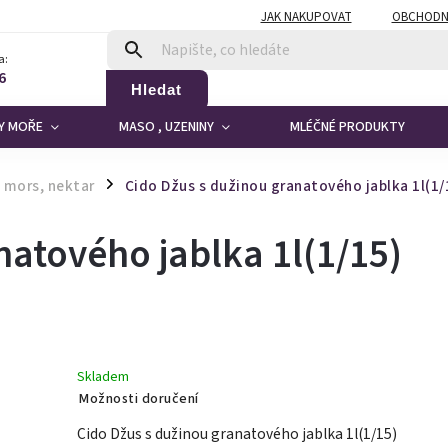
JAK NAKUPOVAT
OBCHODN
a:
6
Hledat
DY MOŘE
MASO , UZENINY
MLÉČNÉ PRODUKTY
 mors, nektar
Cido Džus s dužinou granatového jablka 1l(1/
/
natového jablka 1l(1/15)
Skladem
Možnosti doručení
Cido Džus s dužinou granatového jablka 1l(1/15)