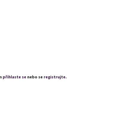
ím
přihlaste se
nebo se
registrujte
.