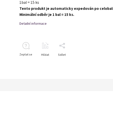
1bal = 15 ks
Tento produkt je automaticky expedován po celobal
Minimální odběr je 1 bal = 15 ks.
Detailní informace
Zeptat se
Hlídat
Sdílet