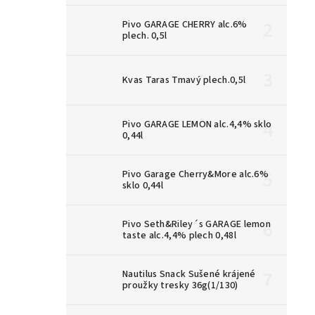
Pivo GARAGE CHERRY alc.6%
plech. 0,5l
Kvas Taras Tmavý plech.0,5l
Pivo GARAGE LEMON alc.4,4% sklo
0,44l
Pivo Garage Cherry&More alc.6%
sklo 0,44l
Pivo Seth&Riley´s GARAGE lemon
taste alc.4,4% plech 0,48l
Nautilus Snack Sušené krájené
proužky tresky 36g(1/130)