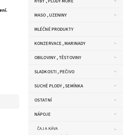
RYBY , PLODY MOŘE
ení.
MASO , UZENINY
MLÉČNÉ PRODUKTY
KONZERVACE , MARINADY
OBILOVINY , TĚSTOVINY
SLADKOSTI , PEČIVO
SUCHÉ PLODY , SEMÍNKA
OSTATNÍ
NÁPOJE
ČAJ A KÁVA