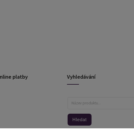
nline platby
Vyhledávání
Hledat