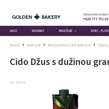
Zákaznická podpor
+420 777 751 61
AKCE
NOVINKY
MRAŽENÉ
RYBY , PLO
Domů
NÁPOJE
NEALKOHOLICKÉ NÁPOJE
Šťáva,
/
/
/
Cido Džus s dužinou gra
Kód:
98316S