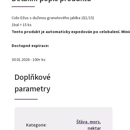
Cido Džus s dužinou granatového jablka 1l(1/15)
1bal = 15 ks
Tento produkt je automaticky expedován po celobalení. Minimá
Dostupné expirace:
30.01.2026 - 100+ ks
Doplňkové
parametry
Šťáva, mors,
Kategorie
:
nektar