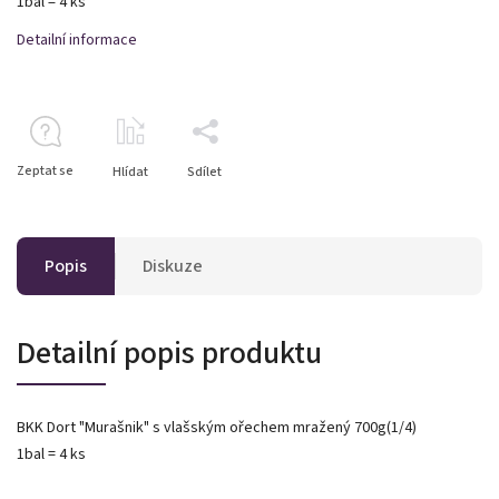
1bal = 4 ks
Detailní informace
Zeptat se
Hlídat
Sdílet
Popis
Diskuze
Detailní popis produktu
BKK Dort "Murašnik" s vlašským ořechem mražený 700g(1/4)
1bal = 4 ks