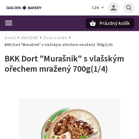
CZK
Prázdný košík
Hledat
Domů
MRAŽENÉ
Dorty a chléb
/
/
/
BKK Dort "Murašnik" s vlašským ořechem mražený 700g(1/4)
BKK Dort "Murašnik" s vlašským
ořechem mražený 700g(1/4)