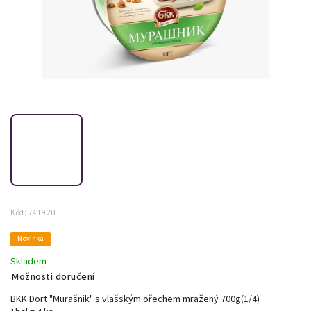
Kód:
74192B
Novinka
Skladem
Možnosti doručení
BKK Dort "Murašnik" s vlašským ořechem mražený 700g(1/4)