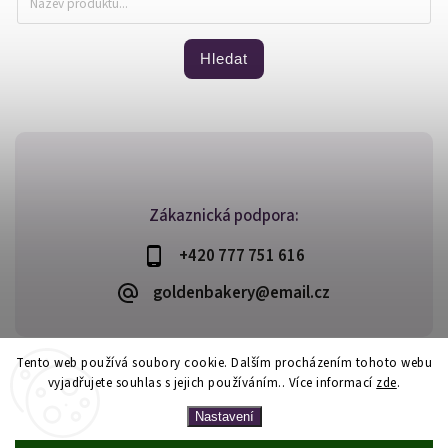
Hledat
Zákaznická podpora:
+420 777 751 616
goldenbakery@email.cz
Tento web používá soubory cookie. Dalším procházením tohoto webu
vyjadřujete souhlas s jejich používáním.. Více informací
zde
.
Copyright 2026
Golden Bakery
. Všechna práva vyhrazena.
Vytvořil
Shoptet
| Design
Shoptak.cz
Nastavení