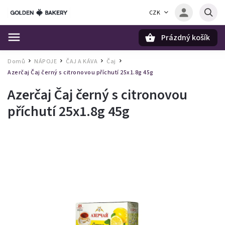
CZK
Prázdný košík
Hledat
Domů
NÁPOJE
ČAJ A KÁVA
Čaj
/
/
/
/
Azerčaj Čaj černý s citronovou příchutí 25x1.8g 45g
Azerčaj Čaj černý s citronovou
příchutí 25x1.8g 45g