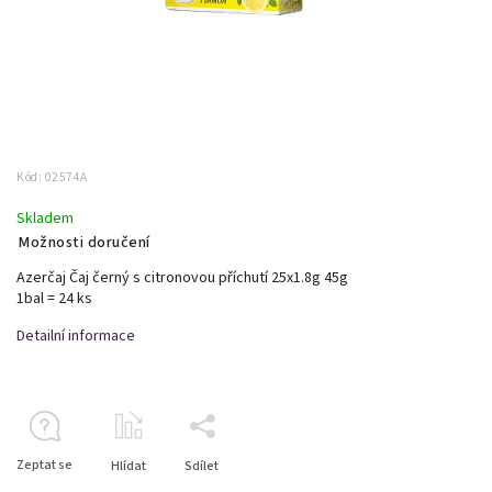
Kód:
02574A
Skladem
Možnosti doručení
Azerčaj Čaj černý s citronovou příchutí 25x1.8g 45g
1bal = 24 ks
Detailní informace
Zeptat se
Hlídat
Sdílet