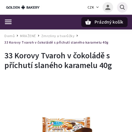
CZK
Prázdný košík
Hledat
Domů
MRAŽENÉ
Zmrzliny a tvarůžky
/
/
/
33 Korovy Tvaroh v čokoládě s příchutí slaného karamelu 40g
33 Korovy Tvaroh v čokoládě s
příchutí slaného karamelu 40g