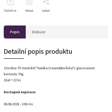
Zeptat se
Hlídat
Sdílet
Popis
Diskuze
Detailní popis produktu
Zmrzlina Tři medvědi "Vanilka-Cream&Borůvka"v glazovanem
kornoutu 70g
1bal = 22 ks
Dostupné expirace:
06.06.2028 - 100+ ks