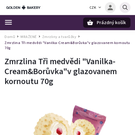
CZK
Prázdný košík
Hledat
Domů
MRAŽENÉ
Zmrzliny a tvarůžky
/
/
/
Zmrzlina Tři medvědi "Vanilka-Cream&Borůvka"v glazovanem kornoutu
70g
Zmrzlina Tři medvědi "Vanilka-
Cream&Borůvka"v glazovanem
kornoutu 70g