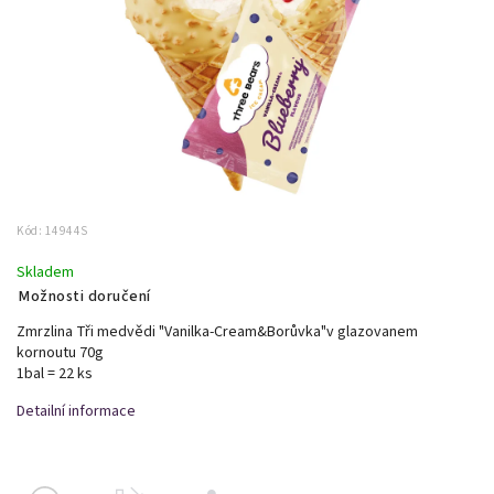
Kód:
14944S
Skladem
Možnosti doručení
Zmrzlina Tři medvědi "Vanilka-Cream&Borůvka"v glazovanem
kornoutu 70g
1bal = 22 ks
Detailní informace