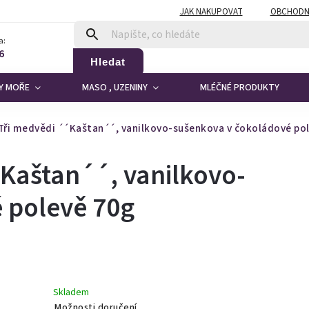
JAK NAKUPOVAT
OBCHODN
a:
6
Hledat
DY MOŘE
MASO , UZENINY
MLÉČNÉ PRODUKTY
Tři medvědi ´´Kaštan´´, vanilkovo-sušenkova v čokoládové po
´Kaštan´´, vanilkovo-
 polevě 70g
Skladem
Možnosti doručení