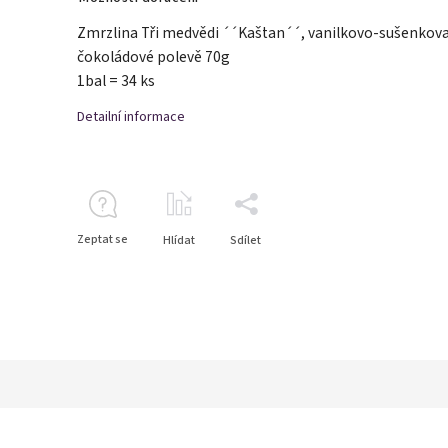
Zmrzlina Tři medvědi ´´Kaštan´´, vanilkovo-sušenkova
čokoládové polevě 70g
1bal = 34 ks
Detailní informace
Zeptat se
Hlídat
Sdílet