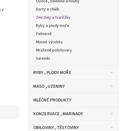
Ovoce, zelenina a houby
 v
Dorty a chléb
Zmrzliny a tvarůžky
Ryby a plody moře
Pelmeně
Masné výrobky
Mražené polotovary
Vareniki
RYBY , PLODY MOŘE
MASO , UZENINY
MLÉČNÉ PRODUKTY
KONZERVACE , MARINADY
OBILOVINY , TĚSTOVINY