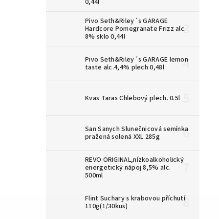
0,44l
Pivo Seth&Riley´s GARAGE
Hardcore Pomegranate Frizz alc.
8% sklo 0,44l
Pivo Seth&Riley´s GARAGE lemon
taste alc.4,4% plech 0,48l
Kvas Taras Chlebový plech. 0.5l
San Sanych Slunečnicová semínka
pražená solená XXL 285g
REVO ORIGINAL,nízkoalkoholický
energetický nápoj 8,5% alc.
500ml
Flint Suchary s krabovou příchutí
110g(1/30kus)