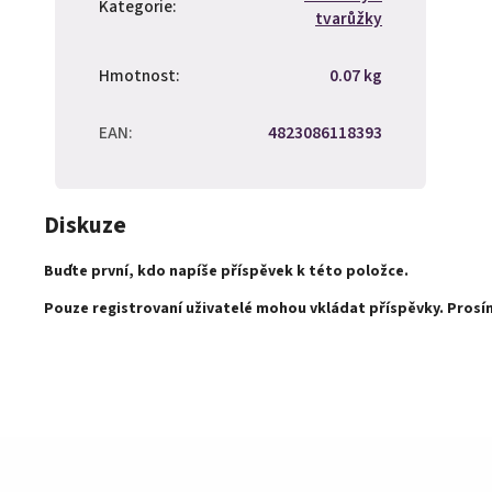
Kategorie
:
tvarůžky
Hmotnost
:
0.07 kg
EAN
:
4823086118393
Diskuze
Buďte první, kdo napíše příspěvek k této položce.
Pouze registrovaní uživatelé mohou vkládat příspěvky. Pros