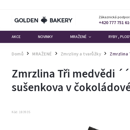
Zákaznická podpor
+420 777 751 61
AKCE
NOVINKY
MRAŽENÉ
RYBY , PLO
Domů
MRAŽENÉ
Zmrzliny a tvarůžky
Zmrzlina 
/
/
/
Zmrzlina Tři medvědi ´
sušenkova v čokoládové
Kód:
18393S