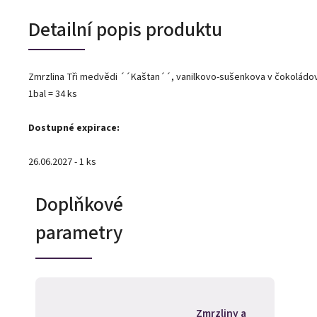
Detailní popis produktu
Zmrzlina Tři medvědi ´´Kaštan´´, vanilkovo-sušenkova v čokoládo
1bal = 34 ks
Dostupné expirace:
26.06.2027 - 1 ks
Doplňkové
parametry
Zmrzliny a