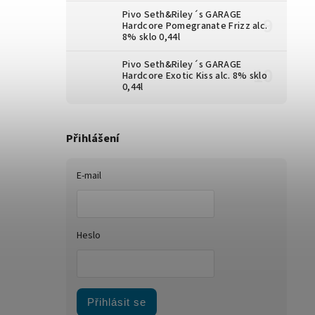
Pivo Seth&Riley´s GARAGE
Hardcore Pomegranate Frizz alc.
8% sklo 0,44l
Pivo Seth&Riley´s GARAGE
Hardcore Exotic Kiss alc. 8% sklo
0,44l
Přihlášení
E-mail
Heslo
Přihlásit se