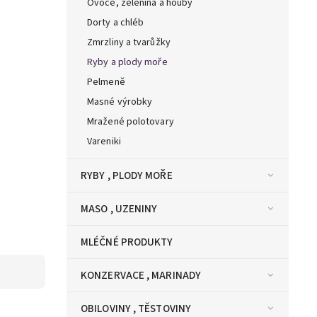
Ovoce, zelenina a houby
Dorty a chléb
Zmrzliny a tvarůžky
Ryby a plody moře
Pelmeně
Masné výrobky
Mražené polotovary
Vareniki
RYBY , PLODY MOŘE
MASO , UZENINY
MLÉČNÉ PRODUKTY
KONZERVACE , MARINADY
OBILOVINY , TĚSTOVINY