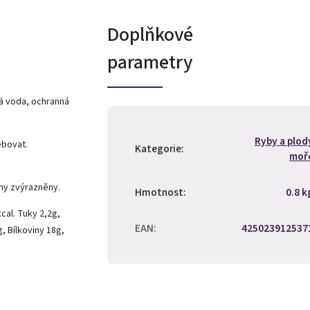
Doplňkové
parametry
á voda, ochranná
Ryby a plod
ebovat.
Kategorie
:
moř
ny zvýrazněny.
Hmotnost
:
0.8 k
al. Tuky 2,2g,
EAN
:
425023912537
, Bílkoviny 18g,