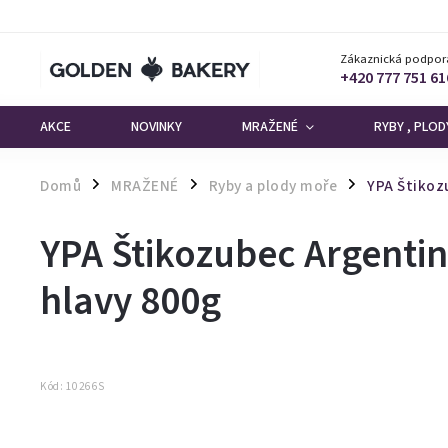
Zákaznická podpor
+420 777 751 61
AKCE
NOVINKY
MRAŽENÉ
RYBY , PLO
Domů
MRAŽENÉ
Ryby a plody moře
YPA Štikozu
/
/
/
YPA Štikozubec Argentin
hlavy 800g
Kód:
10266S