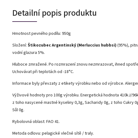
Detailní popis produktu
Hmotnost pevného podílu: 950g
Složení:
Štikozubec Argentinský (Merluccius hubbsi)
(95%), pitn
vodní glazura 5%.
Hluboce zmražené. Po rozmrazení znovu nezmrazovat, ihned spotř
Uchovávat při teplotách od -18°C.
Informace byly převzaty z etikety výrobku nebo od výrobce. Alerge
Výživové hodnoty pro 100g výrobku. Energetická hodnota 410kJ/96kc
z toho nasycené mastné kyseliny 0,3g, Sacharidy 0g, z toho Cukry 0g
Sůl 0g.
Rybolovná oblast: FAO 41.
Metoda odlovu: pelagické vlečné sítě / traly.