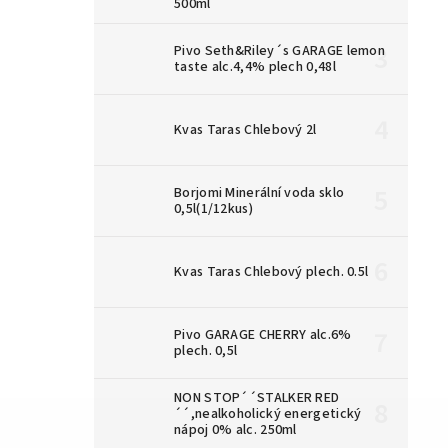
500ml
Pivo Seth&Riley´s GARAGE lemon
taste alc.4,4% plech 0,48l
Kvas Taras Chlebový 2l
Borjomi Minerální voda sklo
0,5l(1/12kus)
Kvas Taras Chlebový plech. 0.5l
Pivo GARAGE CHERRY alc.6%
plech. 0,5l
NON STOP´´STALKER RED
´´,nealkoholický energetický
nápoj 0% alc. 250ml