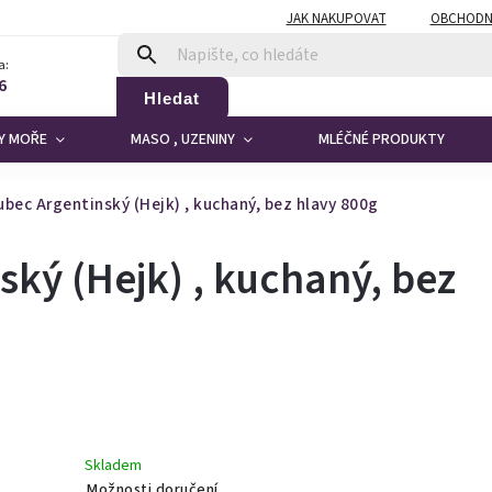
JAK NAKUPOVAT
OBCHODN
a:
6
Hledat
DY MOŘE
MASO , UZENINY
MLÉČNÉ PRODUKTY
bec Argentinský (Hejk) , kuchaný, bez hlavy 800g
ský (Hejk) , kuchaný, bez
Skladem
Možnosti doručení