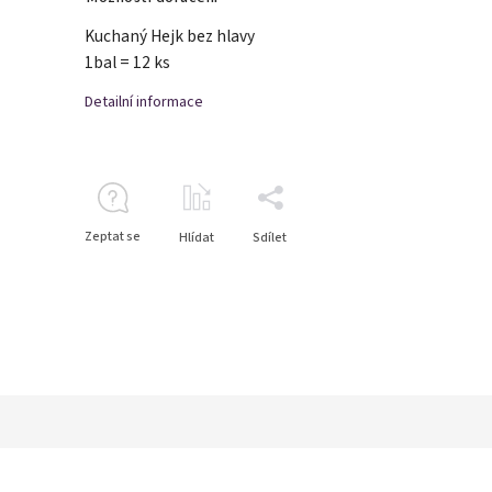
Kuchaný Hejk bez hlavy
1bal = 12 ks
Detailní informace
Zeptat se
Hlídat
Sdílet