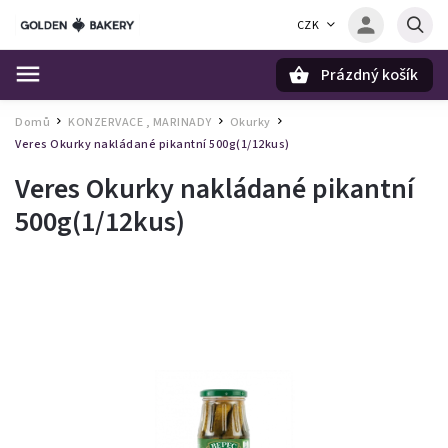
CZK
Prázdný košík
Hledat
Domů
KONZERVACE , MARINADY
Okurky
/
/
/
Veres Okurky nakládané pikantní 500g(1/12kus)
Veres Okurky nakládané pikantní
500g(1/12kus)