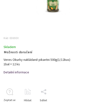
Kód:
00690V
Skladem
Možnosti doručení
Veres Okurky nakládané pikantni 500g(1/12kus)
1bal = 12 ks
Detailní informace
Zeptat se
Hlídat
Sdílet