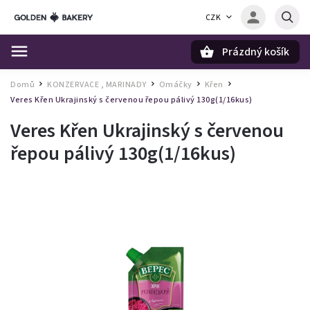
CZK
Prázdný košík
Hledat
Domů
KONZERVACE , MARINADY
Omáčky
Křen
/
/
/
/
Veres Křen Ukrajinský s červenou řepou pálivý 130g(1/16kus)
Veres Křen Ukrajinský s červenou
řepou pálivý 130g(1/16kus)