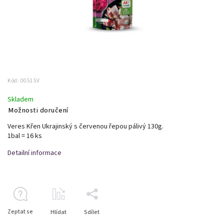
Kód:
00515V
Skladem
Možnosti doručení
Veres Křen Ukrajinský s červenou řepou pálivý 130g.
1bal = 16 ks
Detailní informace
Zeptat se
Hlídat
Sdílet