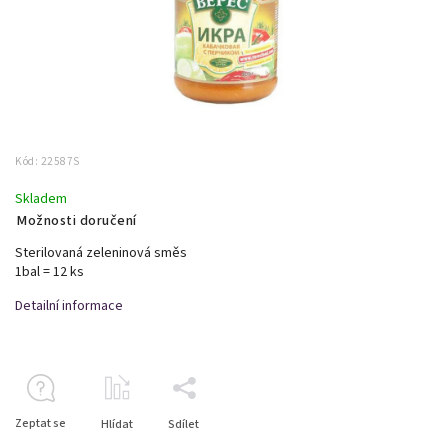
Kód:
22587S
Skladem
Možnosti doručení
Sterilovaná zeleninová směs
1bal = 12 ks
Detailní informace
Zeptat se
Hlídat
Sdílet