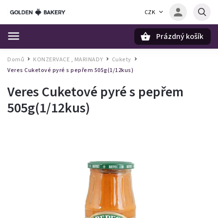
CZK
Prázdný košík
Hledat
Domů
KONZERVACE , MARINADY
Cukety
/
/
/
Veres Cuketové pyré s pepřem 505g(1/12kus)
Veres Cuketové pyré s pepřem
505g(1/12kus)