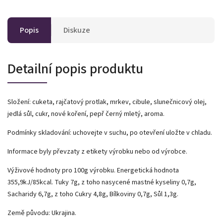
Popis
Diskuze
Detailní popis produktu
Složení: cuketa, rajčatový protlak, mrkev, cibule, slunečnicový olej,
jedlá sůl, cukr, nové koření, pepř černý mletý, aroma.
Podmínky skladování: uchovejte v suchu, po otevření uložte v chladu.
Informace byly převzaty z etikety výrobku nebo od výrobce.
Výživové hodnoty pro 100g výrobku. Energetická hodnota
355,9kJ/85kcal. Tuky 7g, z toho nasycené mastné kyseliny 0,7g,
Sacharidy 6,7g, z toho Cukry 4,8g, Bílkoviny 0,7g, Sůl 1,3g.
Země původu: Ukrajina.