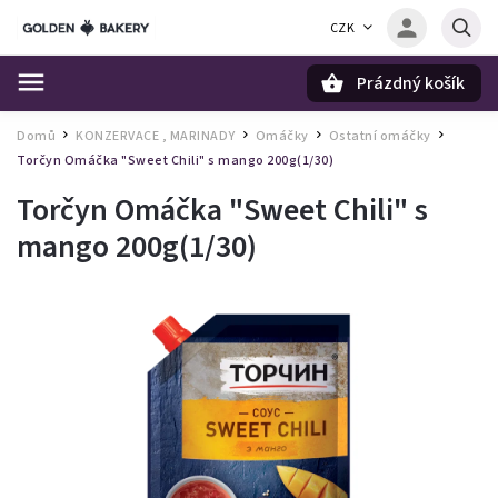
CZK
Prázdný košík
Hledat
Domů
KONZERVACE , MARINADY
Omáčky
Ostatní omáčky
/
/
/
/
Torčyn Omáčka "Sweet Chili" s mango 200g(1/30)
Torčyn Omáčka "Sweet Chili" s
mango 200g(1/30)