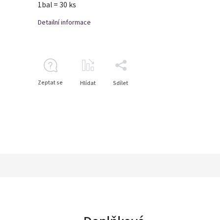
1bal = 30 ks
Detailní informace
Zeptat se
Hlídat
Sdílet