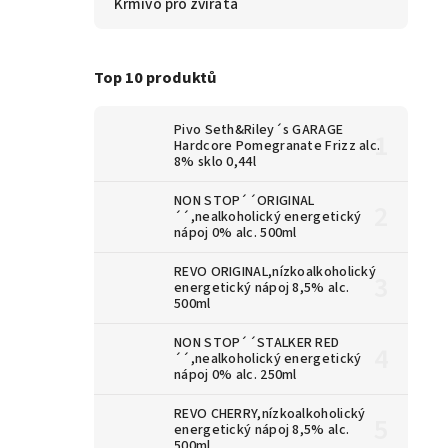
Krmivo pro zvířata
Top 10 produktů
Pivo Seth&Riley´s GARAGE
Hardcore Pomegranate Frizz alc.
8% sklo 0,44l
NON STOP´´ORIGINAL
´´,nealkoholický energetický
nápoj 0% alc. 500ml
REVO ORIGINAL,nízkoalkoholický
energetický nápoj 8,5% alc.
500ml
NON STOP´´STALKER RED
´´,nealkoholický energetický
nápoj 0% alc. 250ml
REVO CHERRY,nízkoalkoholický
energetický nápoj 8,5% alc.
500ml