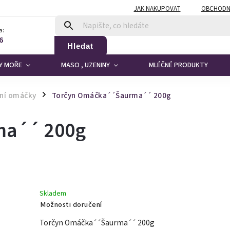
JAK NAKUPOVAT
OBCHODN
a:
6
Hledat
DY MOŘE
MASO , UZENINY
MLÉČNÉ PRODUKTY
ní omáčky
Torčyn Omáčka´´Šaurma´´ 200g
/
ma´´ 200g
Skladem
Možnosti doručení
Torčyn Omáčka´´Šaurma´´ 200g