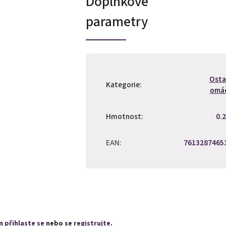
Doplňkové
parametry
Osta
Kategorie
:
omá
Hmotnost
:
0.2
EAN
:
7613287465
ím
přihlaste se
nebo se
registrujte
.