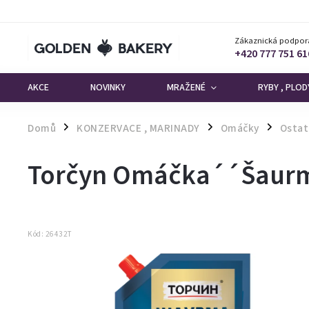
Zákaznická podpor
+420 777 751 61
AKCE
NOVINKY
MRAŽENÉ
RYBY , PLO
Domů
KONZERVACE , MARINADY
Omáčky
Ostat
/
/
/
Torčyn Omáčka´´Šaur
Kód:
26432T