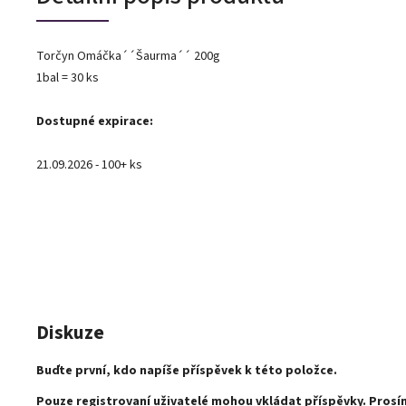
Torčyn Omáčka´´Šaurma´´ 200g
1bal = 30 ks
Dostupné expirace:
21.09.2026 - 100+ ks
Diskuze
Buďte první, kdo napíše příspěvek k této položce.
Pouze registrovaní uživatelé mohou vkládat příspěvky. Pros