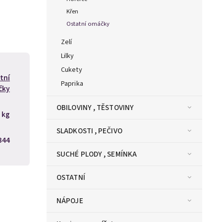
Křen
Ostatní omáčky
Zelí
Lilky
Cukety
tní
Paprika
čky
OBILOVINY , TĚSTOVINY
 kg
SLADKOSTI , PEČIVO
344
SUCHÉ PLODY , SEMÍNKA
OSTATNÍ
NÁPOJE