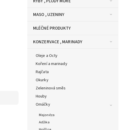
RYBY , PLODY MOŘE
MASO , UZENINY
MLÉČNÉ PRODUKTY
KONZERVACE , MARINADY
Oleje a Octy
Koření a marinady
Rajčata
Okurky
Zeleninová směs
Houby
Omáčky
Majonéza
Adžika
Hořčice