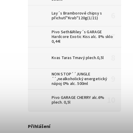
Lay´s Bramborové chipsy s
přichutí"Krab"120g(1/21)
Pivo Seth&Riley´s GARAGE
Hardcore Exotic Kiss alc. 8% sklo
0,44l
Kvas Taras Tmavý plech.0,5l
NON STOP´´JUNGLE
´´,nealkoholický energetický
nápoj 0% alc. 500ml
Pivo GARAGE CHERRY alc.6%
plech. 0,5l
Přihlášení