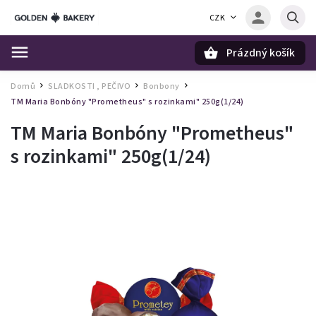
CZK
Prázdný košík
Hledat
Domů
SLADKOSTI , PEČIVO
Bonbony
/
/
/
TM Maria Bonbóny "Prometheus" s rozinkami" 250g(1/24)
TM Maria Bonbóny "Prometheus"
s rozinkami" 250g(1/24)