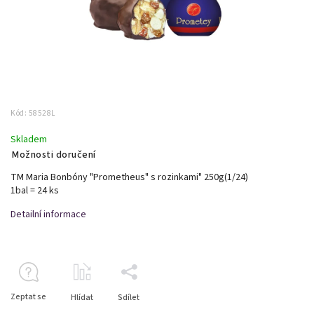
Kód:
58528L
Skladem
Možnosti doručení
TM Maria Bonbóny "Prometheus" s rozinkami" 250g(1/24)
1bal = 24 ks
Detailní informace
Zeptat se
Hlídat
Sdílet