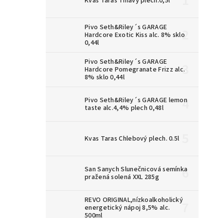
Kvas Taras Tmavý plech.0,5l
Pivo Seth&Riley´s GARAGE
Hardcore Exotic Kiss alc. 8% sklo
0,44l
Pivo Seth&Riley´s GARAGE
Hardcore Pomegranate Frizz alc.
8% sklo 0,44l
Pivo Seth&Riley´s GARAGE lemon
taste alc.4,4% plech 0,48l
Kvas Taras Chlebový plech. 0.5l
San Sanych Slunečnicová semínka
pražená solená XXL 285g
REVO ORIGINAL,nízkoalkoholický
energetický nápoj 8,5% alc.
500ml