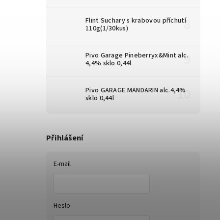
Flint Suchary s krabovou příchutí
110g(1/30kus)
Pivo Garage Pineberryx&Mint alc.
4,4% sklo 0,44l
Pivo GARAGE MANDARIN alc.4,4%
sklo 0,44l
Přihlášení
E-mail
Heslo