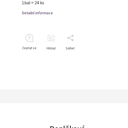
1bal = 24 ks
Detailní informace
Zeptat se
Hlídat
Sdílet