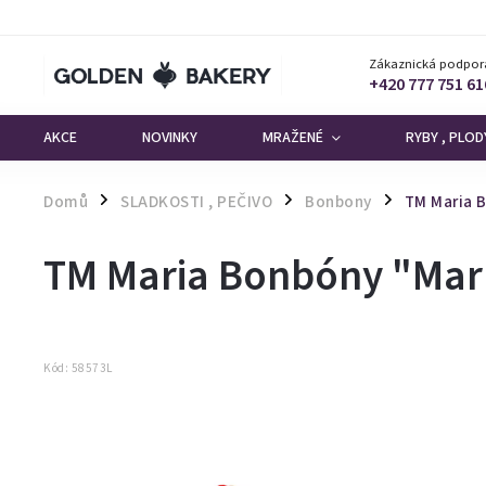
Zákaznická podpor
+420 777 751 61
AKCE
NOVINKY
MRAŽENÉ
RYBY , PLO
Domů
SLADKOSTI , PEČIVO
Bonbony
TM Maria 
/
/
/
TM Maria Bonbóny "Mar
Kód:
58573L