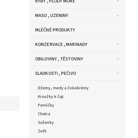
RYBY , PLODY MOŘE
MASO , UZENINY
MLÉČNÉ PRODUKTY
KONZERVACE , MARINADY
OBILOVINY , TĚSTOVINY
SLADKOSTI , PEČIVO
Džemy, medy a čokokrémy
Kroužky k čaji
Perníčky
Chalva
Sušenky
Zefír