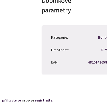
Doplňkové
parametry
Kategorie
:
Bonb
Hmotnost
:
0.2
EAN
:
4820141658
ím
přihlaste se
nebo se
registrujte
.