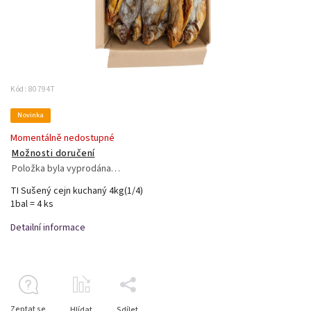
Kód:
80794T
Novinka
Momentálně nedostupné
Možnosti doručení
Položka byla vyprodána…
TI Sušený cejn kuchaný 4kg(1/4)
1bal = 4 ks
Detailní informace
Zeptat se
Hlídat
Sdílet