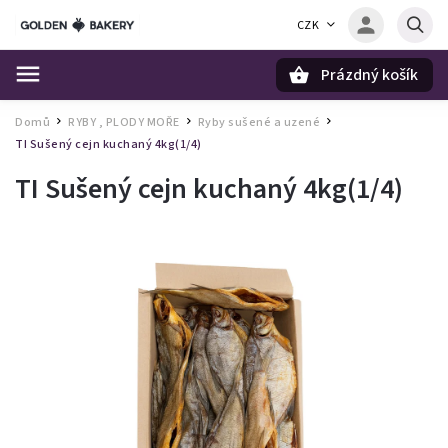
CZK
Prázdný košík
Hledat
Domů
RYBY , PLODY MOŘE
Ryby sušené a uzené
/
/
/
TI Sušený cejn kuchaný 4kg(1/4)
TI Sušený cejn kuchaný 4kg(1/4)