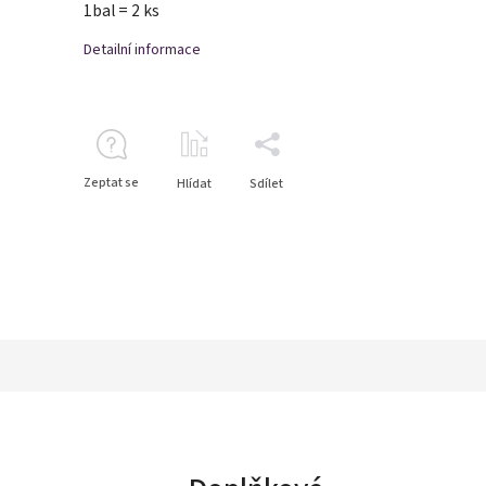
1bal = 2 ks
Detailní informace
Zeptat se
Hlídat
Sdílet