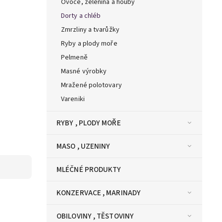
Ovoce, zelenina a houby
Dorty a chléb
Zmrzliny a tvarůžky
Ryby a plody moře
Pelmeně
Masné výrobky
Mražené polotovary
Vareniki
RYBY , PLODY MOŘE
MASO , UZENINY
MLÉČNÉ PRODUKTY
KONZERVACE , MARINADY
OBILOVINY , TĚSTOVINY