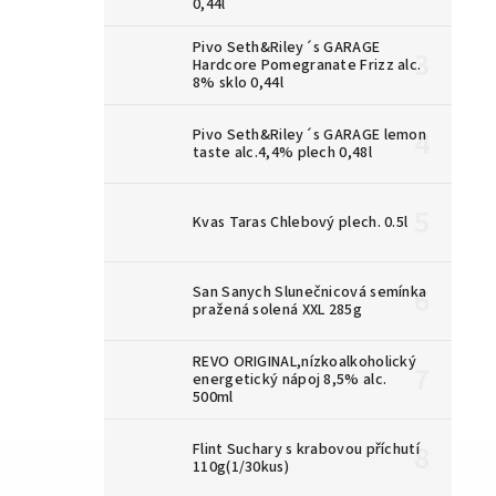
0,44l
Pivo Seth&Riley´s GARAGE
Hardcore Pomegranate Frizz alc.
8% sklo 0,44l
Pivo Seth&Riley´s GARAGE lemon
taste alc.4,4% plech 0,48l
Kvas Taras Chlebový plech. 0.5l
San Sanych Slunečnicová semínka
pražená solená XXL 285g
REVO ORIGINAL,nízkoalkoholický
energetický nápoj 8,5% alc.
500ml
Flint Suchary s krabovou příchutí
110g(1/30kus)