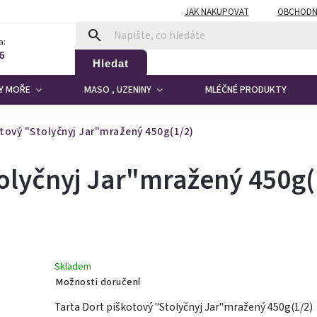
JAK NAKUPOVAT
OBCHODN
a:
6
Hledat
DY MOŘE
MASO , UZENINY
MLÉČNÉ PRODUKTY
otový "Stolyčnyj Jar"mražený 450g(1/2)
tolyčnyj Jar"mražený 450g(
Skladem
Možnosti doručení
Tarta Dort piškotový "Stolyčnyj Jar"mražený 450g(1/2)