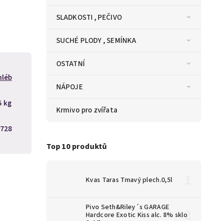
SLADKOSTI , PEČIVO
SUCHÉ PLODY , SEMÍNKA
OSTATNÍ
hléb
NÁPOJE
5 kg
Krmivo pro zvířata
728
Top 10 produktů
Kvas Taras Tmavý plech.0,5l
Pivo Seth&Riley´s GARAGE
Hardcore Exotic Kiss alc. 8% sklo