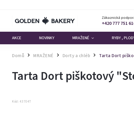
Zákaznická podpor
+420 777 751 61
AKCE
NOVINKY
MRAŽENÉ
RYBY , PLO
Domů
MRAŽENÉ
Dorty a chléb
Tarta Dort pišk
/
/
/
Tarta Dort piškotový "S
Kód:
43704T