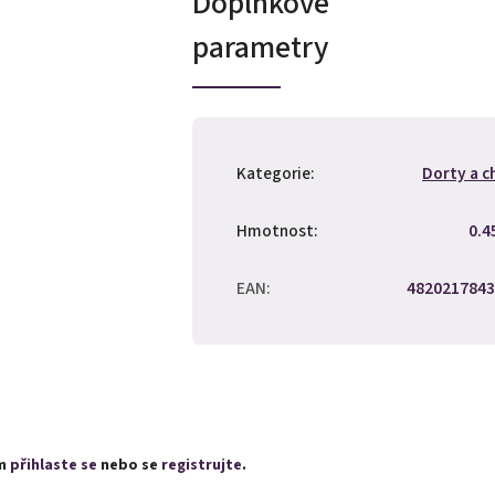
Doplňkové
parametry
Kategorie
:
Dorty a c
Hmotnost
:
0.4
EAN
:
4820217843
ím
přihlaste se
nebo se
registrujte
.