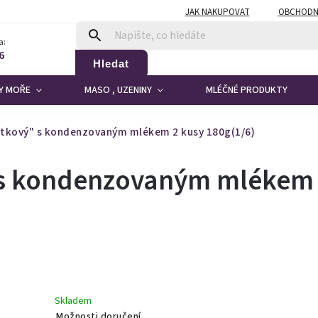
JAK NAKUPOVAT
OBCHODN
a:
6
Hledat
DY MOŘE
MASO , UZENINY
MLÉČNÉ PRODUKTY
atkový" s kondenzovaným mlékem 2 kusy 180g(1/6)
" s kondenzovaným mlékem
Skladem
Možnosti doručení