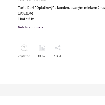
Tarta Dort "Oplatkový" s kondenzovaným mlékem 2kus
180g(1/6)
1bal = 6 ks
Detailní informace
Zeptat se
Hlídat
Sdílet