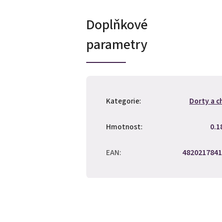
Doplňkové
parametry
Kategorie
:
Dorty a c
Hmotnost
:
0.1
EAN
:
4820217841