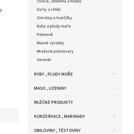
Ovoce, zelenina a houby
y
Dorty a chléb
Zmrzliny a tvarůžky
Ryby a plody moře
Pelmeně
Masné výrobky
Mražené polotovary
Vareniki
RYBY , PLODY MOŘE
MASO , UZENINY
MLÉČNÉ PRODUKTY
KONZERVACE , MARINADY
OBILOVINY , TĚSTOVINY