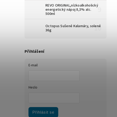
REVO ORIGINAL,nízkoalkoholický
energetický nápoj 8,5% alc.
500ml
Octopus Sušené Kalamáry, solené
36g
Přihlášení
E-mail
Heslo
Přihlásit se