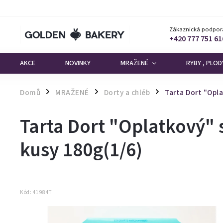
Zákaznická podpor
+420 777 751 61
AKCE
NOVINKY
MRAŽENÉ
RYBY , PLO
Domů
MRAŽENÉ
Dorty a chléb
Tarta Dort "Opl
/
/
/
Tarta Dort "Oplatkový
kusy 180g(1/6)
Kód:
41984T