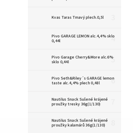
Kvas Taras Tmavý plech.0,5l
Pivo GARAGE LEMON alc.4,4% sklo
0,44l
Pivo Garage Cherry&More alc.6%
sklo 0,44l
Pivo Seth&Riley´s GARAGE lemon
taste alc.4,4% plech 0,48l
Nautilus Snack Sušené krájené
proužky tresky 36g(1/130)
Nautilus Snack Sušené krájené
proužky kalamárů 36g(1/130)