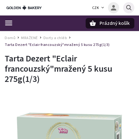
CZK
Prázdný košík
Hledat
Domů
MRAŽENÉ
Dorty a chléb
/
/
/
Tarta Dezert "Eclair francouzský"mražený 5 kusu 275g(1/3)
Tarta Dezert "Eclair
francouzský"mražený 5 kusu
275g(1/3)