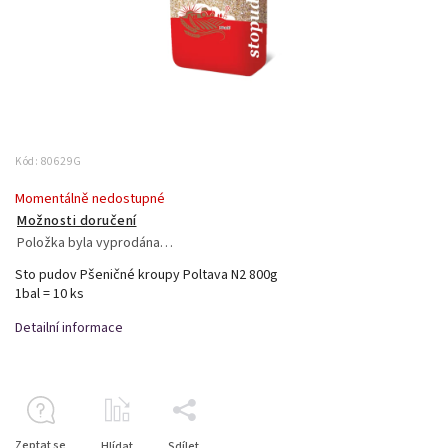
Kód:
80629G
Momentálně nedostupné
Možnosti doručení
Položka byla vyprodána…
Sto pudov Pšeničné kroupy Poltava N2 800g
1bal = 10 ks
Detailní informace
Zeptat se
Hlídat
Sdílet