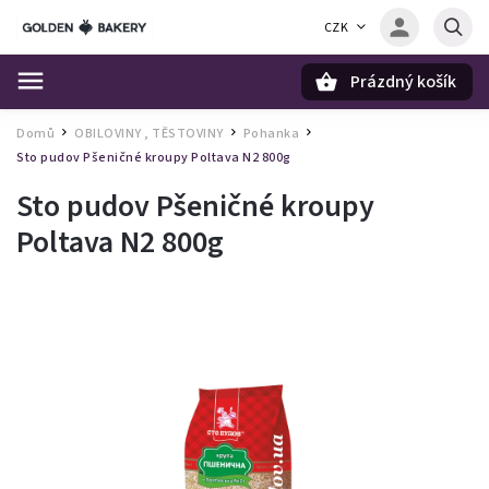
CZK
Prázdný košík
Hledat
Domů
OBILOVINY , TĚSTOVINY
Pohanka
/
/
/
Sto pudov Pšeničné kroupy Poltava N2 800g
Sto pudov Pšeničné kroupy
Poltava N2 800g