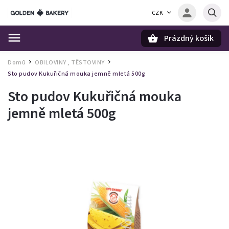
CZK
Prázdný košík
Hledat
Domů
OBILOVINY , TĚSTOVINY
/
/
Sto pudov Kukuřičná mouka jemně mletá 500g
Sto pudov Kukuřičná mouka
jemně mletá 500g