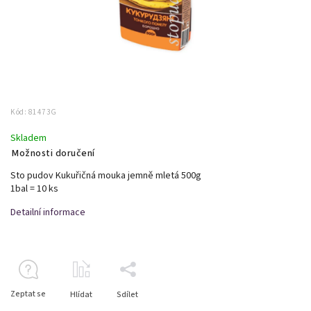
Kód:
81473G
Skladem
Možnosti doručení
Sto pudov Kukuřičná mouka jemně mletá 500g
1bal = 10 ks
Detailní informace
Zeptat se
Hlídat
Sdílet