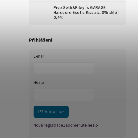
Pivo Seth&Riley´s GARAGE
Hardcore Exotic Kiss alc. 8% sklo
0,44l
Přihlášení
E-mail
Heslo
Přihlásit se
Nová registrace
Zapomenuté heslo