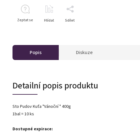
Zeptat se
Hlídat
Sdílet
Popis
Diskuze
Detailní popis produktu
Sto Pudov Kuťa "Vánoční " 400g
1bal = 10 ks
Dostupné expirace: