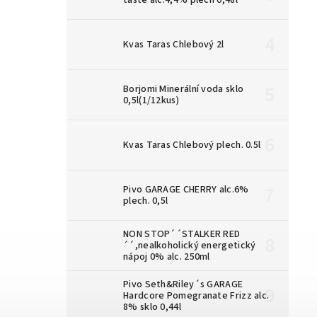
taste alc.4,4% plech 0,48l
Kvas Taras Chlebový 2l
Borjomi Minerální voda sklo
0,5l(1/12kus)
Kvas Taras Chlebový plech. 0.5l
Pivo GARAGE CHERRY alc.6%
plech. 0,5l
NON STOP´´STALKER RED
´´,nealkoholický energetický
nápoj 0% alc. 250ml
Pivo Seth&Riley´s GARAGE
Hardcore Pomegranate Frizz alc.
8% sklo 0,44l