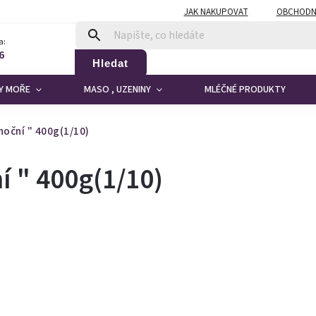
JAK NAKUPOVAT
OBCHODN
a:
6
Hledat
DY MOŘE
MASO , UZENINY
MLÉČNÉ PRODUKTY
oční " 400g(1/10)
í " 400g(1/10)