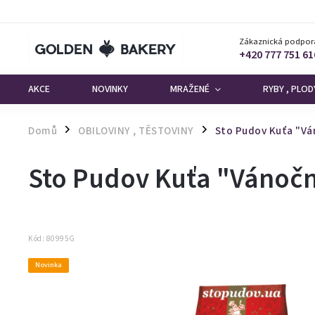
Zákaznická podpor
+420 777 751 61
AKCE
NOVINKY
MRAŽENÉ
RYBY , PLO
Domů
OBILOVINY , TĚSTOVINY
Sto Pudov Kuťa "Ván
/
/
Sto Pudov Kuťa "Vánočn
Kód:
80995G
Novinka