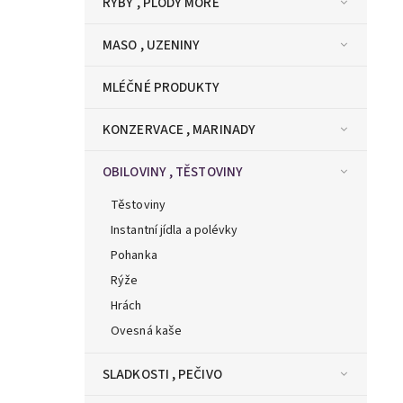
RYBY , PLODY MOŘE
MASO , UZENINY
MLÉČNÉ PRODUKTY
KONZERVACE , MARINADY
OBILOVINY , TĚSTOVINY
Těstoviny
Instantní jídla a polévky
Pohanka
Rýže
Hrách
Ovesná kaše
SLADKOSTI , PEČIVO