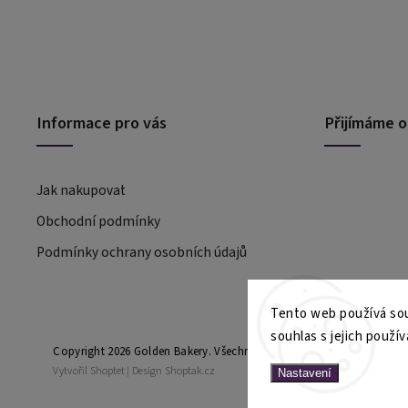
Informace pro vás
Přijímáme o
Jak nakupovat
Obchodní podmínky
Podmínky ochrany osobních údajů
Tento web používá sou
souhlas s jejich použív
Copyright 2026
Golden Bakery
. Všechna práva vyhrazena.
Vytvořil
Shoptet
| Design
Shoptak.cz
Nastavení