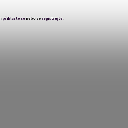
ím
přihlaste se
nebo se
registrujte
.