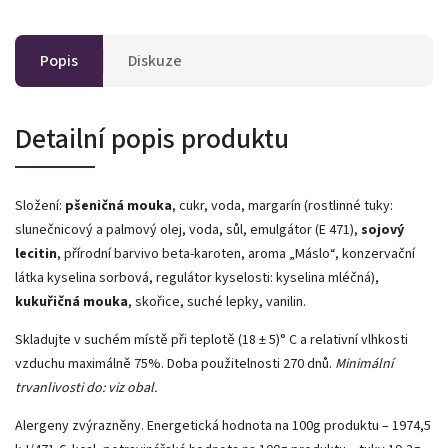
Popis
Diskuze
Detailní popis produktu
Složení:
pšeničná mouka
, cukr, voda, margarín (rostlinné tuky:
slunečnicový a palmový olej, voda, sůl, emulgátor (E 471),
sojový
lecitin
, přírodní barvivo beta-karoten, aroma „Máslo“, konzervační
látka kyselina sorbová, regulátor kyselosti: kyselina mléčná),
kukuřičná mouka
, skořice, suché lepky, vanilin.
Skladujte v suchém místě při teplotě (18 ± 5)° C a relativní vlhkosti
vzduchu maximálně 75%. Doba použitelnosti 270 dnů.
Minimální
trvanlivosti do: viz obal.
Alergeny zvýrazněny. Energetická hodnota na 100g produktu – 1974,5