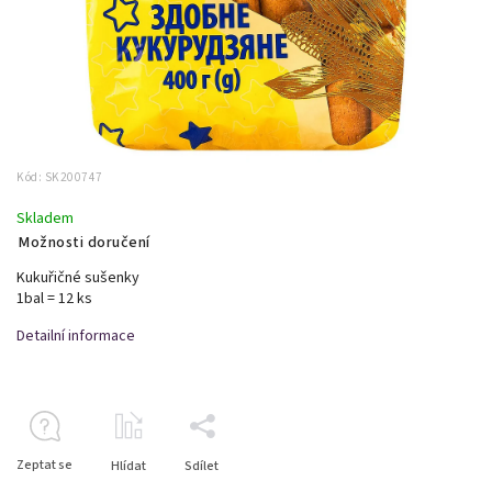
Kód:
SK200747
Skladem
Možnosti doručení
Kukuřičné sušenky
1bal = 12 ks
Detailní informace
Zeptat se
Hlídat
Sdílet