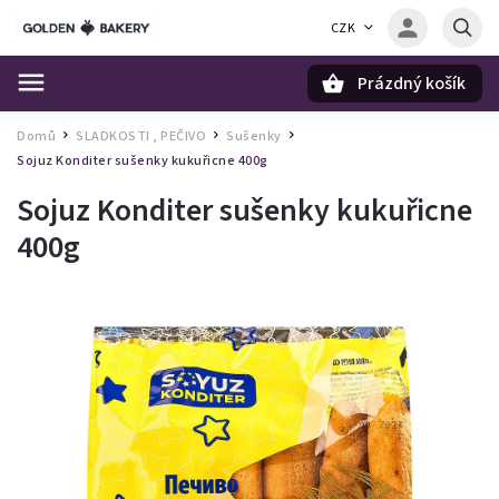
CZK
Prázdný košík
Hledat
Domů
SLADKOSTI , PEČIVO
Sušenky
/
/
/
Sojuz Konditer sušenky kukuřicne 400g
Sojuz Konditer sušenky kukuřicne
400g