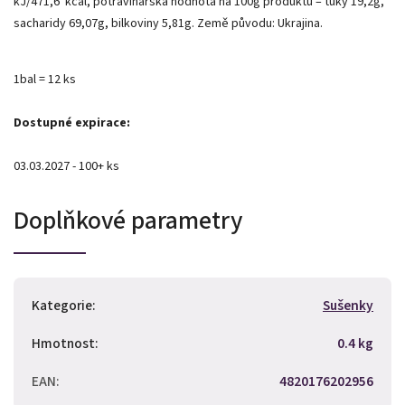
kJ/471,6 kcal, potravinářská hodnota na 100g produktu – tuky 19,2g,
sacharidy 69,07g, bilkoviny 5,81g. Země původu: Ukrajina.
1bal = 12 ks
Dostupné expirace:
03.03.2027 - 100+ ks
Doplňkové parametry
Kategorie
:
Sušenky
Hmotnost
:
0.4 kg
EAN
:
4820176202956