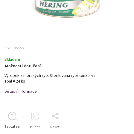
Kód:
10555S
Skladem
Možnosti doručení
Výrobek z mořských ryb. Sterilovaná rybí konzerva
1bal = 24 ks
Detailní informace
Zeptat se
Hlídat
Sdílet