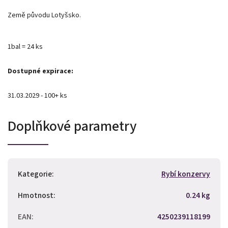
Země původu Lotyšsko.
1bal = 24 ks
Dostupné expirace:
31.03.2029 - 100+ ks
Doplňkové parametry
Kategorie
:
Rybí konzervy
Hmotnost
:
0.24 kg
EAN
:
4250239118199