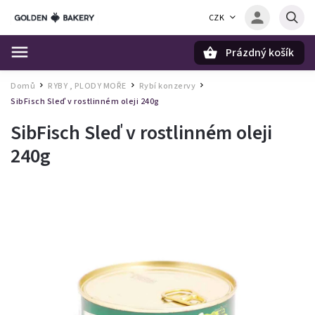
CZK
Prázdný košík
Hledat
Domů
RYBY , PLODY MOŘE
Rybí konzervy
/
/
/
SibFisch Sleď v rostlinném oleji 240g
SibFisch Sleď v rostlinném oleji
240g