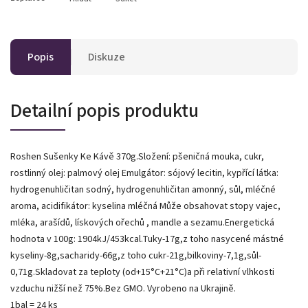
Popis
Diskuze
Detailní popis produktu
Roshen Sušenky Ke Kávě 370g.Složení: pšeničná mouka, cukr,
rostlinný olej: palmový olej Emulgátor: sójový lecitin, kypřící látka:
hydrogenuhličitan sodný, hydrogenuhličitan amonný, sůl, mléčné
aroma, acidifikátor: kyselina mléčná Může obsahovat stopy vajec,
mléka, arašídů, lískových ořechů , mandle a sezamu.Energetická
hodnota v 100g: 1904kJ/453kcal.Tuky-17g,z toho nasycené mástné
kyseliny-8g,sacharidy-66g,z toho cukr-21g,bilkoviny-7,1g,sůl-
0,71g.Skladovat za teploty (od+15°C+21°C)a při relativní vlhkosti
vzduchu nižší než 75%.Bez GMO. Vyrobeno na Ukrajině.
1bal = 24 ks