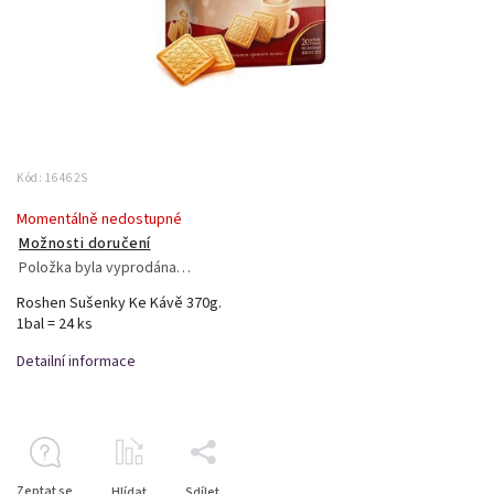
Kód:
16462S
Momentálně nedostupné
Možnosti doručení
Položka byla vyprodána…
Roshen Sušenky Ke Kávě 370g.
1bal = 24 ks
Detailní informace
Zeptat se
Hlídat
Sdílet