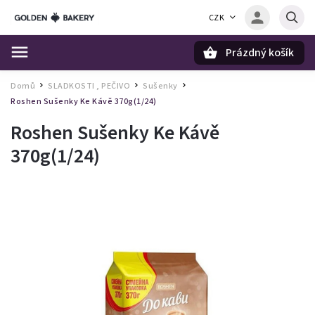
CZK
Prázdný košík
Hledat
Domů
SLADKOSTI , PEČIVO
Sušenky
/
/
/
Roshen Sušenky Ke Kávě 370g(1/24)
Roshen Sušenky Ke Kávě
370g(1/24)