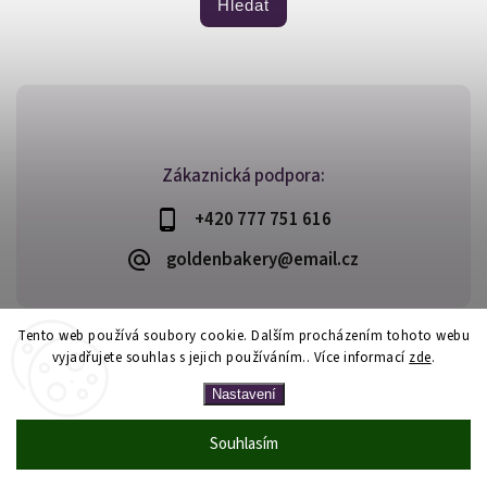
Hledat
Zákaznická podpora:
+420 777 751 616
goldenbakery@email.cz
Tento web používá soubory cookie. Dalším procházením tohoto webu
vyjadřujete souhlas s jejich používáním.. Více informací
zde
.
Copyright 2026
Golden Bakery
. Všechna práva vyhrazena.
Vytvořil
Shoptet
| Design
Shoptak.cz
Nastavení
Souhlasím