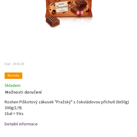
Kód:
29402R
Novinka
Skladem
Možnosti doručení
Roshen Piškotový zákusek "Pražský" s čokoládovou příchutí (6x50g)
300g(1/9)
1bal = 9 ks
Detailní informace