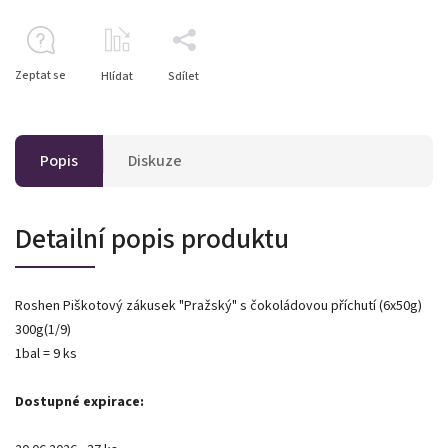
Zeptat se
Hlídat
Sdílet
Popis
Diskuze
Detailní popis produktu
Roshen Piškotový zákusek "Pražský" s čokoládovou příchutí (6x50g)
300g(1/9)
1bal = 9 ks
Dostupné expirace: