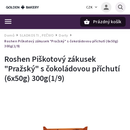
CZK
Prázdný košík
Hledat
Domů
SLADKOSTI , PEČIVO
Dorty
/
/
/
Roshen Piškotový zákusek "Pražský" s čokoládovou příchutí (6x50g)
300g(1/9)
Roshen Piškotový zákusek
"Pražský" s čokoládovou příchutí
(6x50g) 300g(1/9)