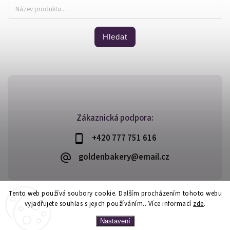
Hledat
Zákaznická podpora:
+420 777 751 616
goldenbakery@email.cz
Tento web používá soubory cookie. Dalším procházením tohoto webu
vyjadřujete souhlas s jejich používáním.. Více informací
zde
.
Copyright 2026
Golden Bakery
. Všechna práva vyhrazena.
Vytvořil
Shoptet
| Design
Shoptak.cz
Nastavení