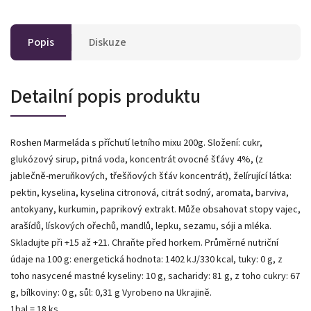
Popis
Diskuze
Detailní popis produktu
Roshen Marmeláda s příchutí letního mixu 200g. Složení: cukr,
glukózový sirup, pitná voda, koncentrát ovocné šťávy 4%, (z
jablečně-meruňkových, třešňových šťáv koncentrát), želírující látka:
pektin, kyselina, kyselina citronová, citrát sodný, aromata, barviva,
antokyany, kurkumin, paprikový extrakt. Může obsahovat stopy vajec,
arašídů, lískových ořechů, mandlů, lepku, sezamu, sóji a mléka.
Skladujte při +15 až +21. Chraňte před horkem. Průměrné nutriční
údaje na 100 g: energetická hodnota: 1402 kJ/330 kcal, tuky: 0 g, z
toho nasycené mastné kyseliny: 10 g, sacharidy: 81 g, z toho cukry: 67
g, bílkoviny: 0 g, sůl: 0,31 g Vyrobeno na Ukrajině.
1bal = 18 ks