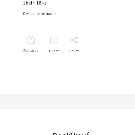
1bal = 18 ks
Detailní informace
Zeptat se
Hlídat
Sdílet