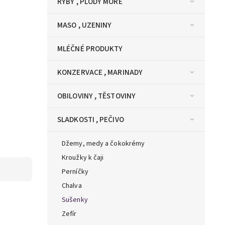
RYBY , PLODY MOŘE
MASO , UZENINY
MLÉČNÉ PRODUKTY
KONZERVACE , MARINADY
OBILOVINY , TĚSTOVINY
SLADKOSTI , PEČIVO
Džemy, medy a čokokrémy
Kroužky k čaji
Perníčky
Chalva
Sušenky
Zefír