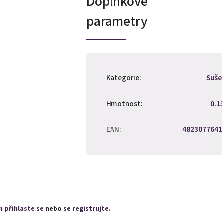
Doplňkové
parametry
Kategorie
:
Suše
Hmotnost
:
0.1
EAN
:
4823077641
ím
přihlaste se
nebo se
registrujte
.