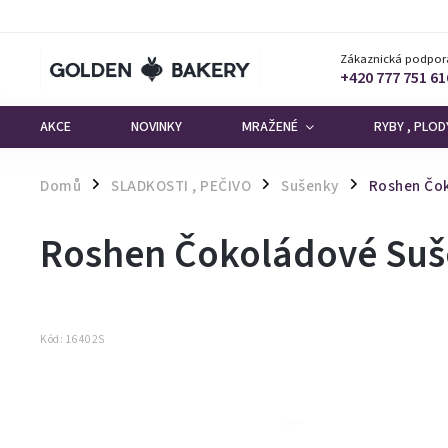
Zákaznická podpor
+420 777 751 61
AKCE
NOVINKY
MRAŽENÉ
RYBY , PLO
Domů
SLADKOSTI , PEČIVO
Sušenky
Roshen Čok
/
/
/
Roshen Čokoládové Suše
Kód:
16402S