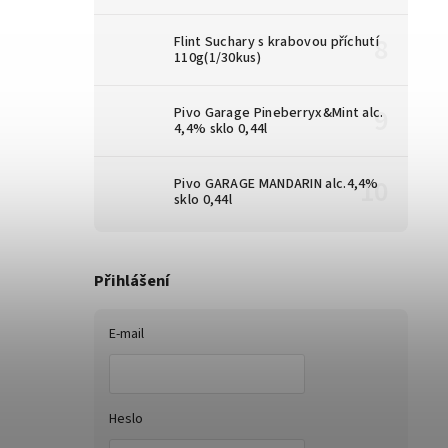
Flint Suchary s krabovou příchutí
110g(1/30kus)
Pivo Garage Pineberryx&Mint alc.
4,4% sklo 0,44l
Pivo GARAGE MANDARIN alc.4,4%
sklo 0,44l
Přihlášení
E-mail
Heslo