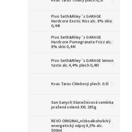
Kvas Taras Tmavý plech.0,5l
Pivo Seth&Riley´s GARAGE
Hardcore Exotic Kiss alc. 8% sklo
0,44l
Pivo Seth&Riley´s GARAGE
Hardcore Pomegranate Frizz alc.
8% sklo 0,44l
Pivo Seth&Riley´s GARAGE lemon
taste alc.4,4% plech 0,48l
Kvas Taras Chlebový plech. 0.5l
San Sanych Slunečnicová semínka
pražená solená XXL 285g
REVO ORIGINAL,nízkoalkoholický
energetický nápoj 8,5% alc.
500ml