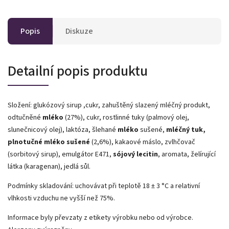
Popis
Diskuze
Detailní popis produktu
Složení: glukózový sirup ,cukr, zahuštěný slazený mléčný produkt,
odtučněné
mléko
(27%), cukr, rostlinné tuky (palmový olej,
slunečnicový olej), laktóza, šlehané
mléko
sušené,
mléčný tuk,
plnotučné mléko sušené
(2,6%), kakaové máslo, zvlhčovač
(sorbitový sirup), emulgátor E471,
sójový lecitin
, aromata, želírující
látka (karagenan), jedlá sůl.
Podmínky skladování: uchovávat při teplotě 18 ± 3 °C a relativní
vlhkosti vzduchu ne vyšší než 75%.
Informace byly převzaty z etikety výrobku nebo od výrobce.