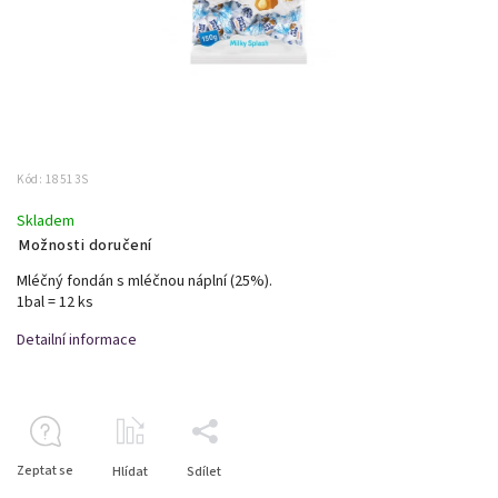
Kód:
18513S
Skladem
Možnosti doručení
Mléčný fondán s mléčnou náplní (25%).
1bal = 12 ks
Detailní informace
Zeptat se
Hlídat
Sdílet