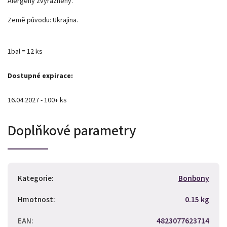
Alergeny zvýrazněny.
Země původu: Ukrajina.
1bal = 12 ks
Dostupné expirace:
16.04.2027 - 100+ ks
Doplňkové parametry
Kategorie
:
Bonbony
Hmotnost
:
0.15 kg
EAN
:
4823077623714