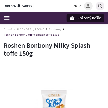
CZK
Prázdný košík
Hledat
Domů
SLADKOSTI , PEČIVO
Bonbony
/
/
/
Roshen Bonbony Milky Splash toffe 150g
Roshen Bonbony Milky Splash
toffe 150g