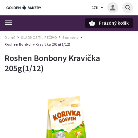
CZK
Prázdný košík
Hledat
Domů
SLADKOSTI , PEČIVO
Bonbony
/
/
/
Roshen Bonbony Kravička 205g(1/12)
Roshen Bonbony Kravička
205g(1/12)