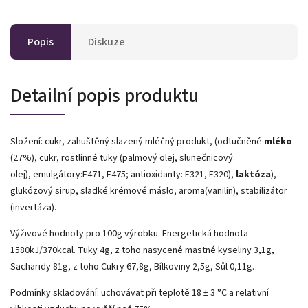
Popis
Diskuze
Detailní popis produktu
Složení: cukr, zahuštěný slazený mléčný produkt, (odtučněné
mléko
(27%), cukr, rostlinné tuky (palmový olej, slunečnicový
olej), emulgátory:E471, E475; antioxidanty: E321, E320),
laktóza
),
glukózový sirup, sladké krémové máslo, aroma(vanilin), stabilizátor
(invertáza).
Výživové hodnoty pro 100g výrobku. Energetická hodnota
1580kJ/370kcal. Tuky 4g, z toho nasycené mastné kyseliny 3,1g,
Sacharidy 81g, z toho Cukry 67,8g, Bílkoviny 2,5g, Sůl 0,11g.
Podmínky skladování: uchovávat při teplotě 18 ± 3 °C a relativní