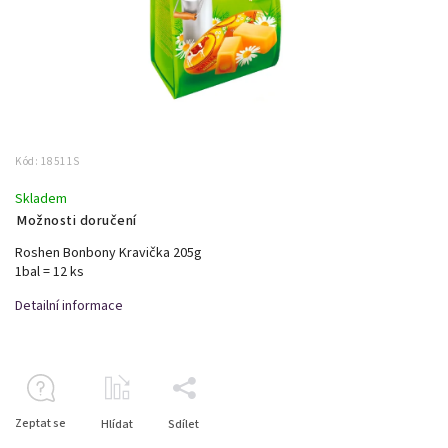
Kód:
18511S
Skladem
Možnosti doručení
Roshen Bonbony Kravička 205g
1bal = 12 ks
Detailní informace
Zeptat se
Hlídat
Sdílet