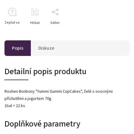
Zeptat se
Hlídat
Sdílet
Popis
Diskuze
Detailní popis produktu
Roshen Bonbony "Yummi Gummi CupCakes", želé s ovocnými
příchutěmi a jogurtem 70g
1bal = 22 ks
Doplňkové parametry