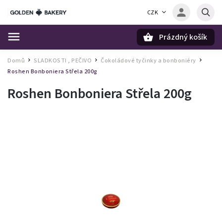
CZK
Prázdný košík
Hledat
Domů
SLADKOSTI , PEČIVO
Čokoládové tyčinky a bonboniéry
/
/
/
Roshen Bonboniera Střela 200g
Roshen Bonboniera Střela 200g