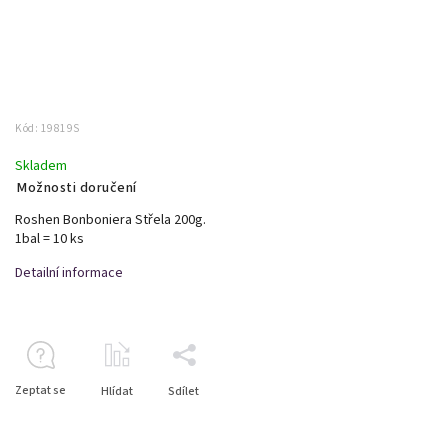
Kód:
19819S
Skladem
Možnosti doručení
Roshen Bonboniera Střela 200g.
1bal = 10 ks
Detailní informace
Zeptat se
Hlídat
Sdílet