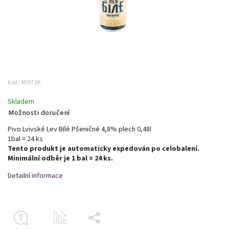
Kód:
40972K
Skladem
Možnosti doručení
Pivo Lvivské Lev Bílé Pšeničné 4,8% plech 0,48l
1bal = 24 ks
Tento produkt je automaticky expedován po celobalení.
Minimální odběr je 1 bal = 24 ks.
Detailní informace