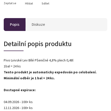
Zeptat se
Hlídat
Sdílet
Popis
Diskuze
Detailní popis produktu
Pivo Lvivské Lev Bílé Pšeničné 4,8% plech 0,48l
1bal = 24 ks
Tento produkt je automaticky expedován po celobalení.
Minimální odběr je 1 bal = 24 ks.
Dostupné expirace:
04.09.2026 - 100+ ks
12.11.2026 - 100+ ks